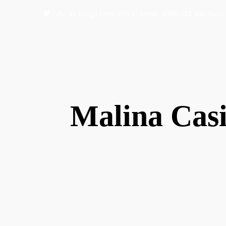
Av. de Diogo Leite 108 1º Andar, 4400-111 Vila Nova 
Malina Casi