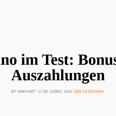
de Gaia, Portugal
HOME
SOBRE NÓS
CONCERTOS
CONTACTOS
no im Test: Bonus
Auszahlungen
BY
INNOVART
17 DE JUNHO, 2026
SEM CATEGORIA