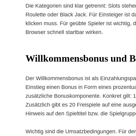
Die Kategorien sind klar getrennt: Slots steh
Roulette oder Black Jack. Für Einsteiger ist d
klicken muss. Für geübte Spieler ist wichtig, d
Browser schnell startbar wirken.
Willkommensbonus und Be
Der Willkommensbonus ist als Einzahlungspak
Einstieg einen Bonus in Form eines prozentua
zusätzliche Bonuskomponente. Konkret gilt: 1
Zusätzlich gibt es 20 Freispiele auf eine aus
Hinweis auf den Spieltitel bzw. die Spielgruppe
Wichtig sind die Umsatzbedingungen. Für de