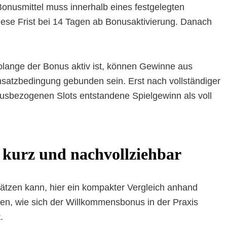
Bonusmittel muss innerhalb eines festgelegten
 diese Frist bei 14 Tagen ab Bonusaktivierung. Danach
olange der Bonus aktiv ist, können Gewinne aus
atzbedingung gebunden sein. Erst nach vollständiger
nusbezogenen Slots entstandene Spielgewinn als voll
 kurz und nachvollziehbar
tzen kann, hier ein kompakter Vergleich anhand
gen, wie sich der Willkommensbonus in der Praxis
.