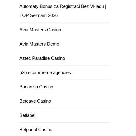
Automaty Bonus za Registraci Bez Vkladu |
TOP Seznam 2026
Avia Masters Casino
Avia Masters Demo
Aztec Paradise Casino
b2b ecommerce agencies
Bananzia Casino
Betcave Casino
Betlabel
Betportal Casino