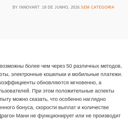
BY
INNOVART
18 DE JUNHO, 2026
SEM CATEGORIA
возможны более чем через 50 различных методов,
юты, электронные кошельки и мобильные платежи.
, коэффициенты обновляются мгновенно, а
льзователей. При этом положительные аспекты
пыту можно сказать, что особенно наглядно
нного бонуса, скорости выплат и количестве
 Драгон Мани не функционирует или не производит