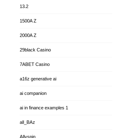
13.2
1500A Z
2000A Z
29black Casino
7ABET Casino
a16z generative ai
ai companion
ai in finance examples 1
all_BAz
Allyspin