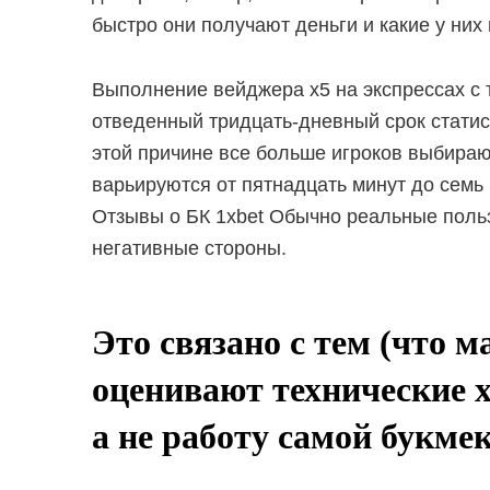
быстро они получают деньги и какие у них
Выполнение вейджера x5 на экспрессах с 
отведенный тридцать-дневный срок статис
этой причине все больше игроков выбираю
варьируются от пятнадцать минут до семь
Отзывы о БК 1xbet Обычно реальные польз
негативные стороны.
Это связано с тем (что 
оценивают технические 
а не работу самой букме