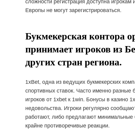
сложности регистрация доступна игрокам из
Европы не могут зарегистрироваться.
Букмекерская контора о
принимает игроков из Бе
других стран региона.
1xBet, одна из ведущих букмекерских ком
спортивных ставок. Часто именно разные 
игроков от 1xbet к 1win. Бонусы в казино
недовольства. Игроки регулярно сообщают
работают, либо предлагают минимальные 
крайне противоречивые реакции.