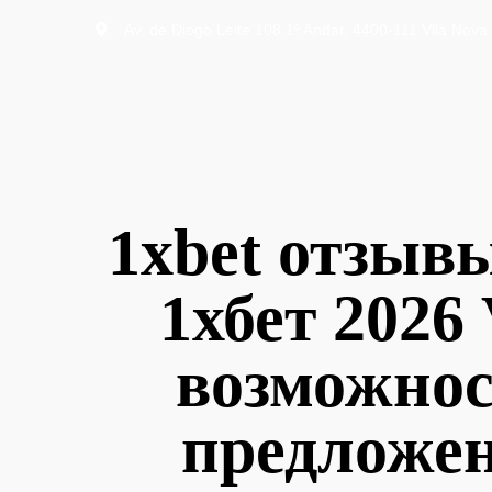
Av. de Diogo Leite 108 1º Andar, 4400-111 Vila Nova 
1xbet отзыв
1хбет 2026
возможнос
предложе