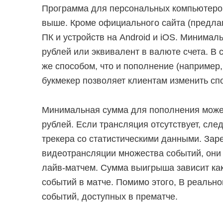
Программа для персональных компьютеров 
выше. Кроме официального сайта (предлаг
ПК и устройств на Android и iOS. Минимал
рублей или эквивалент в валюте счета. В
же способом, что и пополнение (например,
букмекер позволяет клиентам изменить сп
Минимальная сумма для пополнения может
рублей. Если трансляция отсутствует, сле
трекера со статистическими данными. Зар
видеотрансляции множества событий, они 
лайв-матчем. Сумма выигрыша зависит как
событий в матче. Помимо этого, В реальн
событий, доступных в прематче.