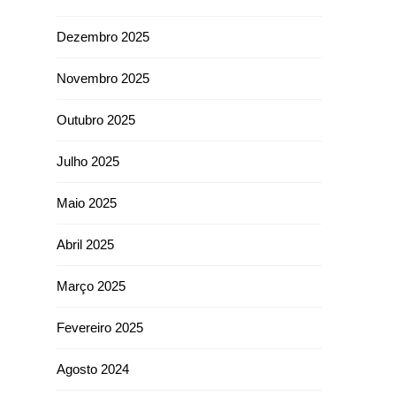
Dezembro 2025
Novembro 2025
Outubro 2025
Julho 2025
Maio 2025
Abril 2025
Março 2025
Fevereiro 2025
Agosto 2024