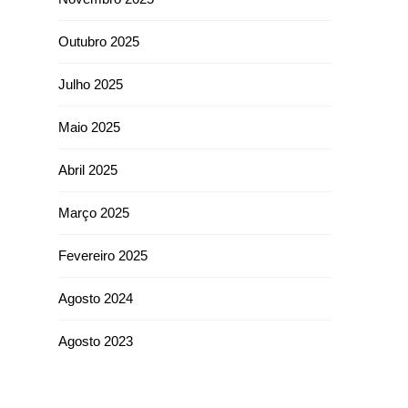
Outubro 2025
Julho 2025
Maio 2025
Abril 2025
Março 2025
Fevereiro 2025
Agosto 2024
Agosto 2023