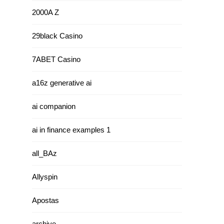
2000A Z
29black Casino
7ABET Casino
a16z generative ai
ai companion
ai in finance examples 1
all_BAz
Allyspin
Apostas
archive