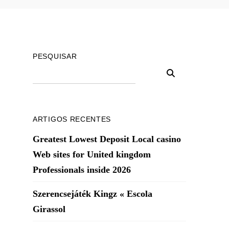
PESQUISAR
ARTIGOS RECENTES
Greatest Lowest Deposit Local casino
Web sites for United kingdom
Professionals inside 2026
Szerencsejáték Kingz « Escola
Girassol