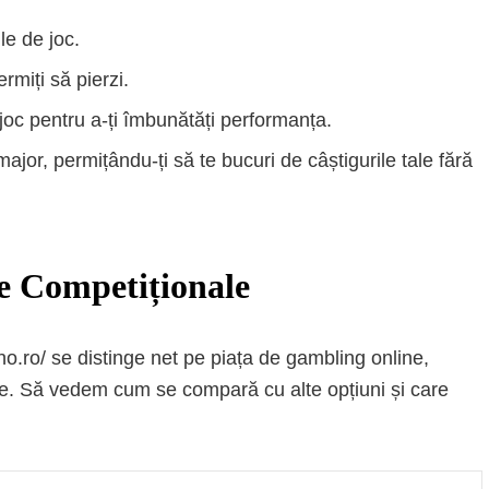
le de joc.
rmiți să pierzi.
 joc pentru a-ți îmbunătăți performanța.
ajor, permițându-ți să te bucuri de câștigurile tale fără
le Competiționale
o.ro/ se distinge net pe piața de gambling online,
re. Să vedem cum se compară cu alte opțiuni și care