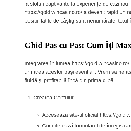
la sloturi captivante la experiențe de cazinou 
https://goldiwincasino.ro/ a devenit rapid un n
posibilitățile de câștig sunt nenumărate, totul
Ghid Pas cu Pas: Cum Îți Maxi
Integrarea în lumea https://goldiwincasino.ro/ 
urmarea acestor pași esențiali. Vrem să ne as
fluidă și profitabilă încă din prima clipă.
Crearea Contului:
Accesează site-ul oficial https://goldiw
Completează formularul de înregistrare