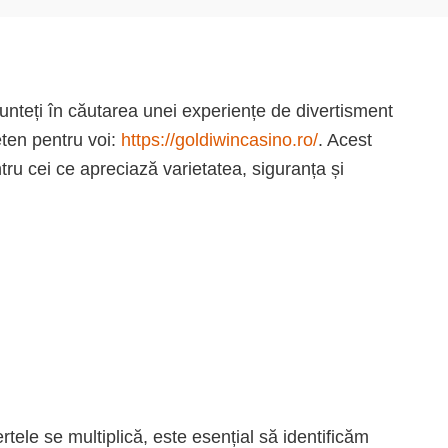
unteți în căutarea unei experiențe de divertisment
ten pentru voi:
https://goldiwincasino.ro/
. Acest
ru cei ce apreciază varietatea, siguranța și
rtele se multiplică, este esențial să identificăm