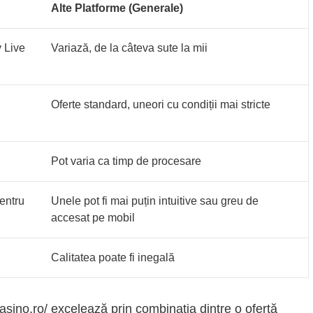
Alte Platforme (Generale)
v Live
Variază, de la câteva sute la mii
Oferte standard, uneori cu condiții mai stricte
Pot varia ca timp de procesare
pentru
Unele pot fi mai puțin intuitive sau greu de
accesat pe mobil
Calitatea poate fi inegală
sino.ro/ excelează prin combinația dintre o ofertă