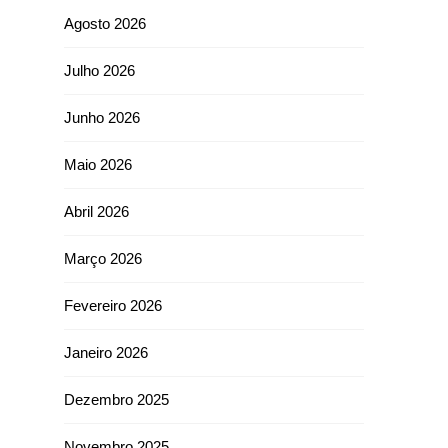
Agosto 2026
Julho 2026
Junho 2026
Maio 2026
Abril 2026
Março 2026
Fevereiro 2026
Janeiro 2026
Dezembro 2025
Novembro 2025