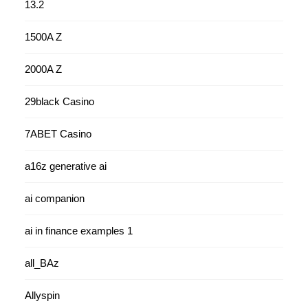
13.2
1500A Z
2000A Z
29black Casino
7ABET Casino
a16z generative ai
ai companion
ai in finance examples 1
all_BAz
Allyspin