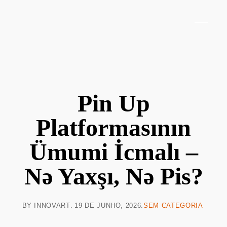
Pin Up
Platformasının
Ümumi İcmalı –
Nə Yaxşı, Nə Pis?
BY
INNOVART
19 DE JUNHO, 2026
SEM CATEGORIA