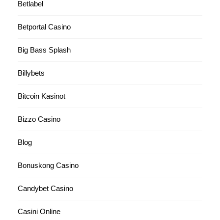
Betlabel
Betportal Casino
Big Bass Splash
Billybets
Bitcoin Kasinot
Bizzo Casino
Blog
Bonuskong Casino
Candybet Casino
Casini Online