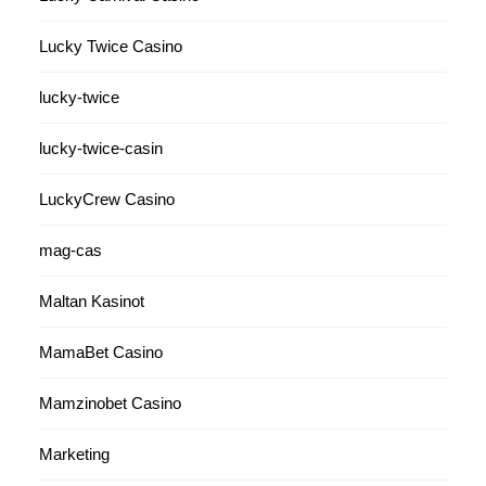
Lucky Twice Casino
lucky-twice
lucky-twice-casin
LuckyCrew Casino
mag-cas
Maltan Kasinot
MamaBet Casino
Mamzinobet Casino
Marketing