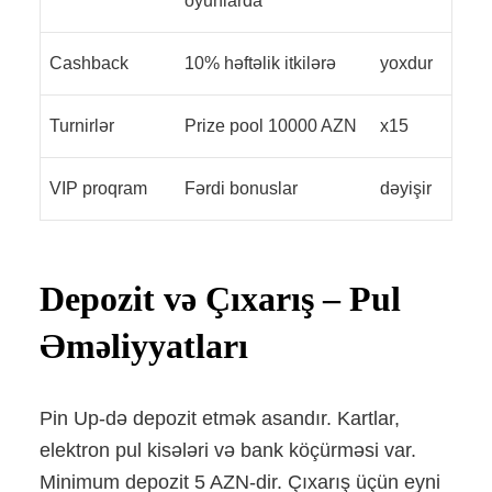
oyunlarda
Cashback
10% həftəlik itkilərə
yoxdur
Turnirlər
Prize pool 10000 AZN
x15
VIP proqram
Fərdi bonuslar
dəyişir
Depozit və Çıxarış – Pul
Əməliyyatları
Pin Up-də depozit etmək asandır. Kartlar,
elektron pul kisələri və bank köçürməsi var.
Minimum depozit 5 AZN-dir. Çıxarış üçün eyni