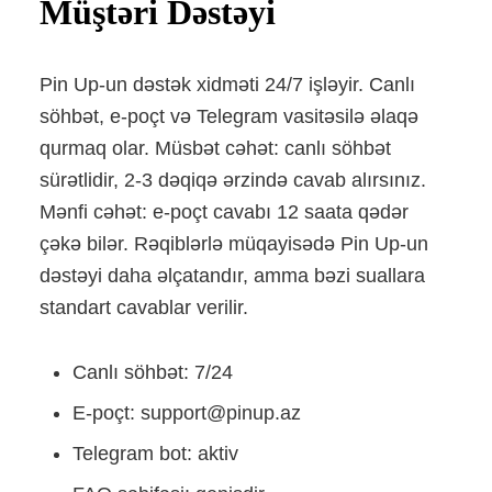
Müştəri Dəstəyi
Pin Up-un dəstək xidməti 24/7 işləyir. Canlı
söhbət, e-poçt və Telegram vasitəsilə əlaqə
qurmaq olar. Müsbət cəhət: canlı söhbət
sürətlidir, 2-3 dəqiqə ərzində cavab alırsınız.
Mənfi cəhət: e-poçt cavabı 12 saata qədər
çəkə bilər. Rəqiblərlə müqayisədə Pin Up-un
dəstəyi daha əlçatandır, amma bəzi suallara
standart cavablar verilir.
Canlı söhbət: 7/24
E-poçt: support@pinup.az
Telegram bot: aktiv