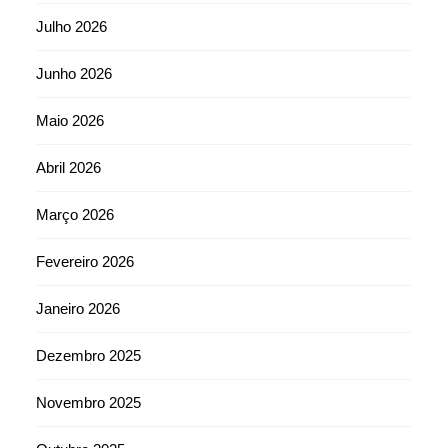
Julho 2026
Junho 2026
Maio 2026
Abril 2026
Março 2026
Fevereiro 2026
Janeiro 2026
Dezembro 2025
Novembro 2025