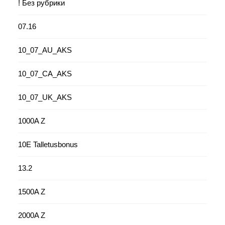
! Без рубрики
07.16
10_07_AU_AKS
10_07_CA_AKS
10_07_UK_AKS
1000A Z
10E Talletusbonus
13.2
1500A Z
2000A Z