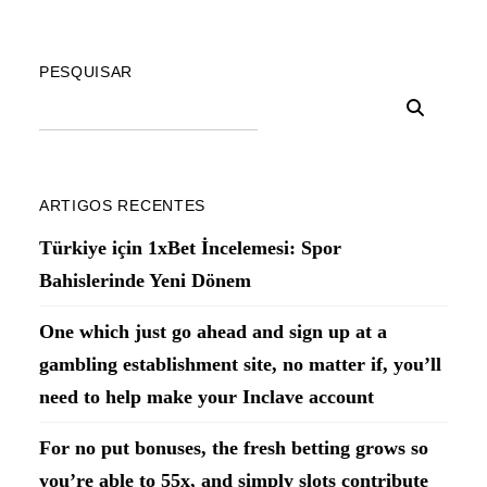
PESQUISAR
ARTIGOS RECENTES
Türkiye için 1xBet İncelemesi: Spor
Bahislerinde Yeni Dönem
One which just go ahead and sign up at a
gambling establishment site, no matter if, you’ll
need to help make your Inclave account
For no put bonuses, the fresh betting grows so
you’re able to 55x, and simply slots contribute