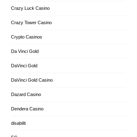
Crazy Luck Casino
Crazy Tower Сasino
Crypto Casinos
Da Vinci Gold
DaVinci Gold
DaVinci Gold Casino
Dazard Casino
Dendera Casino
disabilit