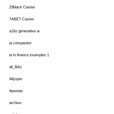
29black Casino
7ABET Casino
a16z generative ai
ai companion
ai in finance examples 1
all_BAz
Allyspin
Apostas
archive