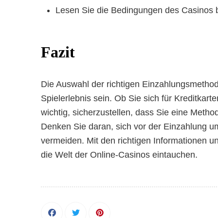
Lesen Sie die Bedingungen des Casinos 
Fazit
Die Auswahl der richtigen Einzahlungsmethod
Spielerlebnis sein. Ob Sie sich für Kreditkar
wichtig, sicherzustellen, dass Sie eine Metho
Denken Sie daran, sich vor der Einzahlung u
vermeiden. Mit den richtigen Informationen u
die Welt der Online-Casinos eintauchen.