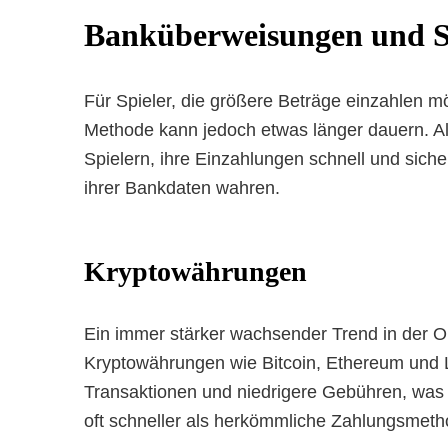
Banküberweisungen und S
Für Spieler, die größere Beträge einzahlen 
Methode kann jedoch etwas länger dauern. Al
Spielern, ihre Einzahlungen schnell und sicher
ihrer Bankdaten wahren.
Kryptowährungen
Ein immer stärker wachsender Trend in der O
Kryptowährungen wie Bitcoin, Ethereum und 
Transaktionen und niedrigere Gebühren, was si
oft schneller als herkömmliche Zahlungsmeth