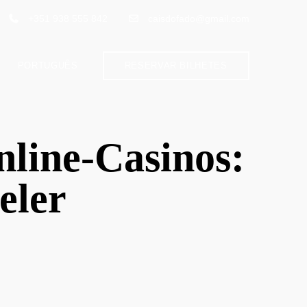
+351 938 555 842
caisdofado@gmail.com
PORTUGUÊS
RESERVAR BILHETES
line-Casinos:
eler