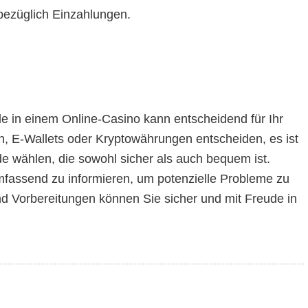
bezüglich Einzahlungen.
e in einem Online-Casino kann entscheidend für Ihr
ten, E-Wallets oder Kryptowährungen entscheiden, es ist
de wählen, die sowohl sicher als auch bequem ist.
mfassend zu informieren, um potenzielle Probleme zu
nd Vorbereitungen können Sie sicher und mit Freude in