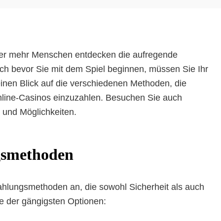
mer mehr Menschen entdecken die aufregende
och bevor Sie mit dem Spiel beginnen, müssen Sie Ihr
einen Blick auf die verschiedenen Methoden, die
nline-Casinos einzuzahlen. Besuchen Sie auch
 und Möglichkeiten.
gsmethoden
zahlungsmethoden an, die sowohl Sicherheit als auch
ge der gängigsten Optionen: