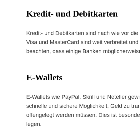
Kredit- und Debitkarten
Kredit- und Debitkarten sind nach wie vor di
Visa und MasterCard sind weit verbreitet und
beachten, dass einige Banken möglicherweise
E-Wallets
E-Wallets wie PayPal, Skrill und Neteller gew
schnelle und sichere Möglichkeit, Geld zu tr
offengelegt werden müssen. Dies ist besonders
legen.