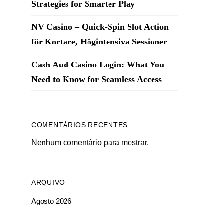
Strategies for Smarter Play
NV Casino – Quick‑Spin Slot Action
för Kortare, Högintensiva Sessioner
Cash Aud Casino Login: What You
Need to Know for Seamless Access
COMENTÁRIOS RECENTES
Nenhum comentário para mostrar.
ARQUIVO
Agosto 2026