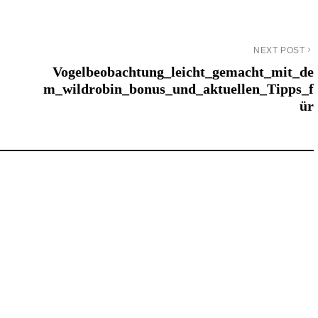
NEXT POST
Vogelbeobachtung_leicht_gemacht_mit_de
m_wildrobin_bonus_und_aktuellen_Tipps_f
ür