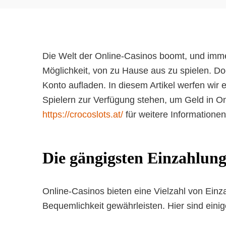
Die Welt der Online-Casinos boomt, und im
Möglichkeit, von zu Hause aus zu spielen. D
Konto aufladen. In diesem Artikel werfen wir 
Spielern zur Verfügung stehen, um Geld in O
https://crocoslots.at/
für weitere Informationen
Die gängigsten Einzahlun
Online-Casinos bieten eine Vielzahl von Ein
Bequemlichkeit gewährleisten. Hier sind eini