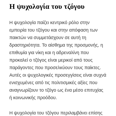
Η ψυχολογία του τζόγου
Η ψυχολογία παίζει κεντρικό ρόλο στην
εμπειρία του τζόγου και στην απόφαση των
παικτών να συμμετάσχουν σε αυτή τη
δραστηριότητα. Το αίσθημα της προσμονής, η
επιθυμία για νίκη και η αδρεναλίνη που
προκαλεί ο τζόγος είναι μερικοί από τους
παράγοντες που προσελκύουν τους παίκτες.
Αυτές οι ψυχολογικές προσεγγίσεις είναι συχνά
ενισχυμένες από τις πολιτισμικές αξίες που
αναγνωρίζουν το τζόγο ως ένα μέσο επιτυχίας
ή κοινωνικής προόδου.
Η ψυχολογία του τζόγου περιλαμβάνει επίσης