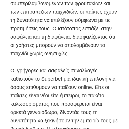
συμπεριλαμβανομένων των φρουτακίων και
των επιτραπέζιων παιχνιδιών, οι παίκτες έχουν
τη δυνατότητα να επιλέξουν σύμφωνα με τις
προτιμήσεις τους. Ο ιστότοπος εστιάζει στην
ασφάλεια και τη διαφάνεια, διασφαλίζοντας ότι
οι χρήστες μπορούν να απολαμβάνουν το
παιχνίδι χωρίς ανησυχίες.
Οι γρήγορες και ασφαλείς συναλλαγές
καθιστούν το Superbet μια ιδανική επιλογή για
όσους επιθυμούν να παίξουν online. Είτε οι
παίκτες είναι νέοι είτε έμπειροι, το πακέτο
καλωσορίσματος που προσφέρεται είναι
αρκετά γενναιόδωρο, δίνοντάς τους τη
δυνατότητα να ξεκινήσουν την εμπειρία τους με