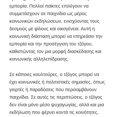
εμπειρία. Πολλοί παίκτες επιλέγουν να
συμμετάσχουν σε παιχνίδια ως μέρος
κοινωνικών εκδηλώσεων, ενισχύοντας τους
δεσμούς με φίλους και οικογένεια. Αυτή η
κοινωνική διάσταση μπορεί να επηρεάσει την
εμπειρία και την προσέγγιση του τζόγου,
καθιστώντας τον μια μορφή διασκέδασης και
κοινωνικής αλληλεπίδρασης.
Σε κάποιες κουλτούρες, ο τζόγος μπορεί να
έχει κοινωνικές ή πολιτιστικές σημασίες, όπως
γιορτές ή παραδόσεις που περιλαμβάνουν
παιχνίδια. Σε αυτές τις περιπτώσεις, ο τζόγος
δεν είναι μόνο μέσο ψυχαγωγίας, αλλά και μια
εκδήλωση που φέρνει κοντά τις κοινότητες.