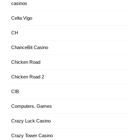
casinos
Celta Vigo
CH
ChanceBit Casino
Chicken Road
Chicken Road 2
CIB
Computers, Games
Crazy Luck Casino
Crazy Tower Сasino