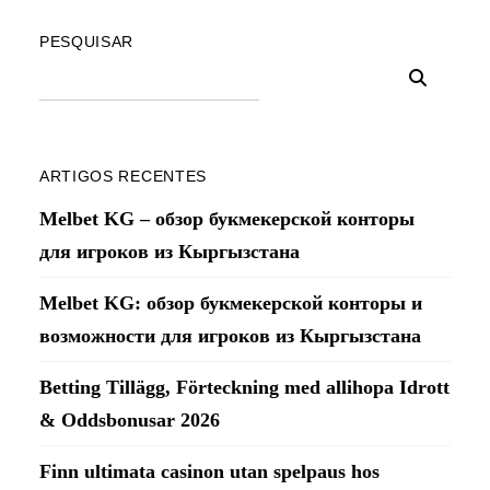
PESQUISAR
ARTIGOS RECENTES
Melbet KG – обзор букмекерской конторы
для игроков из Кыргызстана
Melbet KG: обзор букмекерской конторы и
возможности для игроков из Кыргызстана
Betting Tillägg, Förteckning med allihopa Idrott
& Oddsbonusar 2026
Finn ultimata casinon utan spelpaus hos