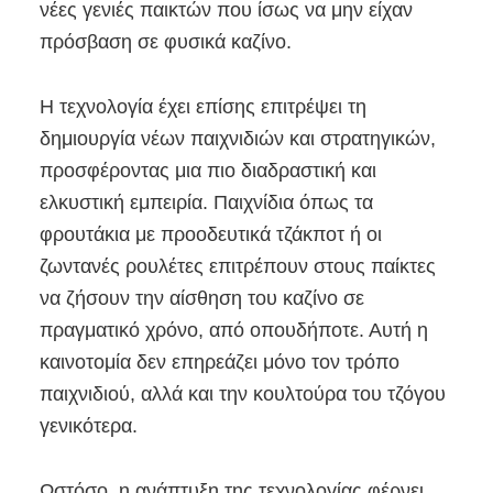
νέες γενιές παικτών που ίσως να μην είχαν
πρόσβαση σε φυσικά καζίνο.
Η τεχνολογία έχει επίσης επιτρέψει τη
δημιουργία νέων παιχνιδιών και στρατηγικών,
προσφέροντας μια πιο διαδραστική και
ελκυστική εμπειρία. Παιχνίδια όπως τα
φρουτάκια με προοδευτικά τζάκποτ ή οι
ζωντανές ρουλέτες επιτρέπουν στους παίκτες
να ζήσουν την αίσθηση του καζίνο σε
πραγματικό χρόνο, από οπουδήποτε. Αυτή η
καινοτομία δεν επηρεάζει μόνο τον τρόπο
παιχνιδιού, αλλά και την κουλτούρα του τζόγου
γενικότερα.
Ωστόσο, η ανάπτυξη της τεχνολογίας φέρνει