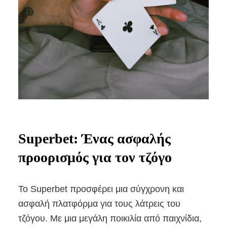
Superbet: Ένας ασφαλής
προορισμός για τον τζόγο
Το Superbet προσφέρει μια σύγχρονη και
ασφαλή πλατφόρμα για τους λάτρεις του
τζόγου. Με μια μεγάλη ποικιλία από παιχνίδια,