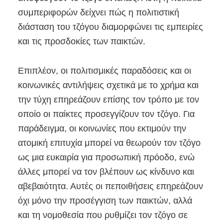
συμπεριφορών δείχνει πώς η πολιτιστική
διάσταση του τζόγου διαμορφώνει τις εμπειρίες
και τις προσδοκίες των παικτών.
Επιπλέον, οι πολιτισμικές παραδόσεις και οι
κοινωνικές αντιλήψεις σχετικά με το χρήμα και
την τύχη επηρεάζουν επίσης τον τρόπο με τον
οποίο οι παίκτες προσεγγίζουν τον τζόγο. Για
παράδειγμα, οι κοινωνίες που εκτιμούν την
ατομική επιτυχία μπορεί να θεωρούν τον τζόγο
ως μια ευκαιρία για προσωπική πρόοδο, ενώ
άλλες μπορεί να τον βλέπουν ως κίνδυνο και
αβεβαιότητα. Αυτές οι πεποιθήσεις επηρεάζουν
όχι μόνο την προσέγγιση των παικτών, αλλά
και τη νομοθεσία που ρυθμίζει τον τζόγο σε