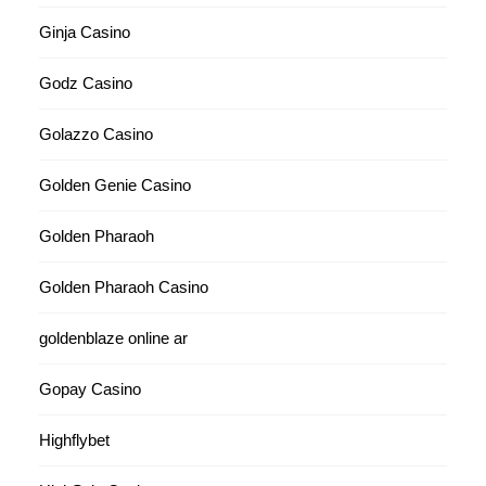
Ginja Casino
Godz Casino
Golazzo Casino
Golden Genie Casino
Golden Pharaoh
Golden Pharaoh Casino
goldenblaze online ar
Gopay Casino
Highflybet