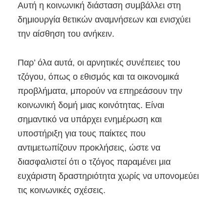
Αυτή η κοινωνική διάσταση συμβάλλει στη
δημιουργία θετικών αναμνήσεων και ενισχύει
την αίσθηση του ανήκειν.
Παρ’ όλα αυτά, οι αρνητικές συνέπειες του
τζόγου, όπως ο εθισμός και τα οικονομικά
προβλήματα, μπορούν να επηρεάσουν την
κοινωνική δομή μιας κοινότητας. Είναι
σημαντικό να υπάρχει ενημέρωση και
υποστήριξη για τους παίκτες που
αντιμετωπίζουν προκλήσεις, ώστε να
διασφαλιστεί ότι ο τζόγος παραμένει μια
ευχάριστη δραστηριότητα χωρίς να υπονομεύει
τις κοινωνικές σχέσεις.