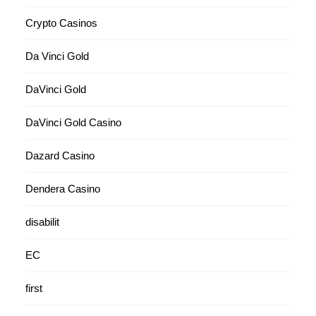
Crypto Casinos
Da Vinci Gold
DaVinci Gold
DaVinci Gold Casino
Dazard Casino
Dendera Casino
disabilit
EC
first