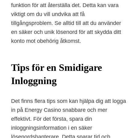
funktion för att återställa det. Detta kan vara
viktigt om du vill undvika att få
tillgångsproblem. Se alltid till att du använder
en säker och unik lösenord för att skydda ditt
konto mot obehörig åtkomst.
Tips för en Smidigare
Inloggning
Det finns flera tips som kan hjälpa dig att logga
in på Energy Casino snabbare och mer
effektivt. För det första, spara din
inloggningsinformation i en säker
lösenordshanterare. Detta sparar tid och