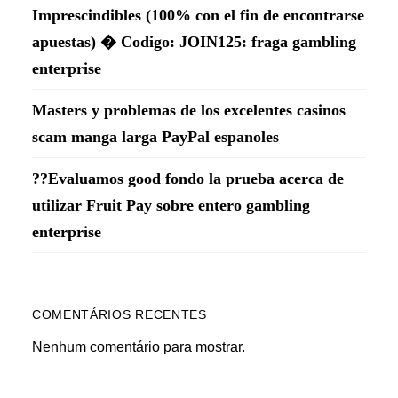
Imprescindibles (100% con el fin de encontrarse
apuestas) � Codigo: JOIN125: fraga gambling
enterprise
Masters y problemas de los excelentes casinos
scam manga larga PayPal espanoles
??Evaluamos good fondo la prueba acerca de
utilizar Fruit Pay sobre entero gambling
enterprise
COMENTÁRIOS RECENTES
Nenhum comentário para mostrar.