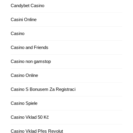
Candybet Casino
Casini Online
Casino
Casino and Friends
Casino non gamstop
Casino Online
Casino S Bonusem Za Registraci
Casino Spiele
Casino Vklad 50 Kč
Casino Vklad Přes Revolut