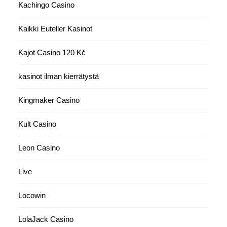
Kachingo Casino
Kaikki Euteller Kasinot
Kajot Casino 120 Kč
kasinot ilman kierrätystä
Kingmaker Casino
Kult Casino
Leon Casino
Live
Locowin
LolaJack Casino