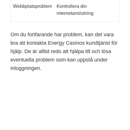
Webbplatsproblem
Kontrollera din
internetanslutning
Om du fortfarande har problem, kan det vara
bra att kontakta Energy Casinos kundtjänst för
hjälp. De är alltid redo att hjälpa till och lösa
eventuella problem som kan uppstå under
inloggningen.