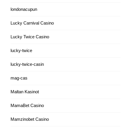
londonacupun
Lucky Carnival Casino
Lucky Twice Casino
lucky-twice
lucky-twice-casin
mag-cas
Maltan Kasinot
MamaBet Casino
Mamzinobet Casino