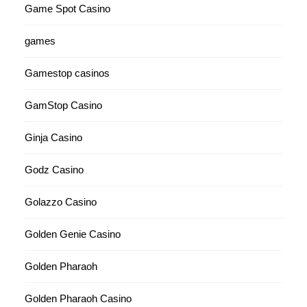
Game Spot Casino
games
Gamestop casinos
GamStop Casino
Ginja Casino
Godz Casino
Golazzo Casino
Golden Genie Casino
Golden Pharaoh
Golden Pharaoh Casino