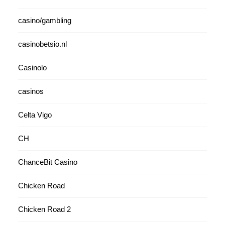
casino/gambling
casinobetsio.nl
Casinolo
casinos
Celta Vigo
CH
ChanceBit Casino
Chicken Road
Chicken Road 2