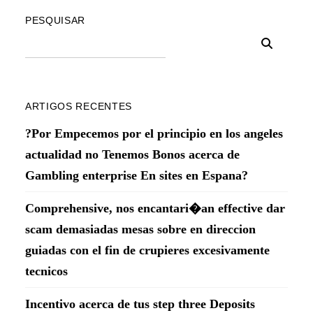
PESQUISAR
ARTIGOS RECENTES
?Por Empecemos por el principio en los angeles
actualidad no Tenemos Bonos acerca de
Gambling enterprise En sites en Espana?
Comprehensive, nos encantari�an effective dar
scam demasiadas mesas sobre en direccion
guiadas con el fin de crupieres excesivamente
tecnicos
Incentivo acerca de tus step three Deposits