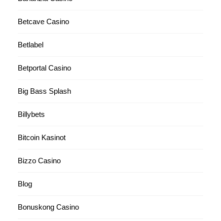
Betcave Casino
Betlabel
Betportal Casino
Big Bass Splash
Billybets
Bitcoin Kasinot
Bizzo Casino
Blog
Bonuskong Casino