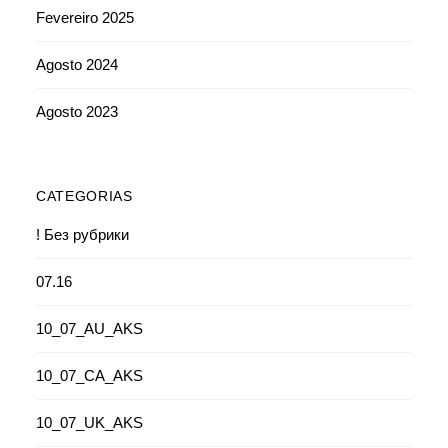
Fevereiro 2025
Agosto 2024
Agosto 2023
CATEGORIAS
! Без рубрики
07.16
10_07_AU_AKS
10_07_CA_AKS
10_07_UK_AKS