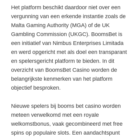
Het platform beschikt daardoor niet over een
vergunning van een erkende instantie zoals de
Malta Gaming Authority (MGA) of de UK
Gambling Commission (UKGC). BoomsBet is
een initiatief van Nimbus Enterprises Limitada
en werd opgericht met als doel een transparant
en spelersgericht platform te bieden. In dit
overzicht van BoomsBet Casino worden de
belangrijkste kenmerken van het platform
objectief besproken.
Nieuwe spelers bij booms bet casino worden
meteen verwelkomd met een royale
welkomstbonus, vaak gecombineerd met free
spins op populaire slots. Een aandachtspunt