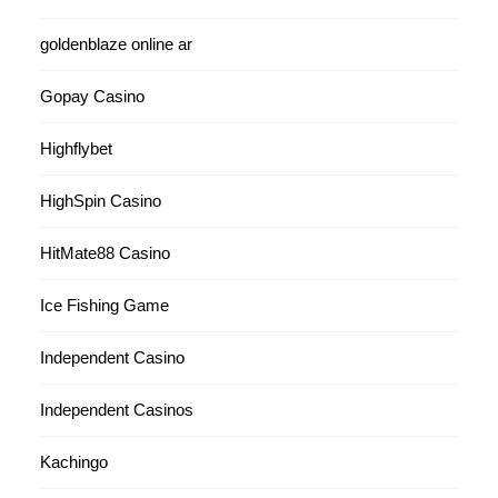
goldenblaze online ar
Gopay Casino
Highflybet
HighSpin Casino
HitMate88 Casino
Ice Fishing Game
Independent Casino
Independent Casinos
Kachingo