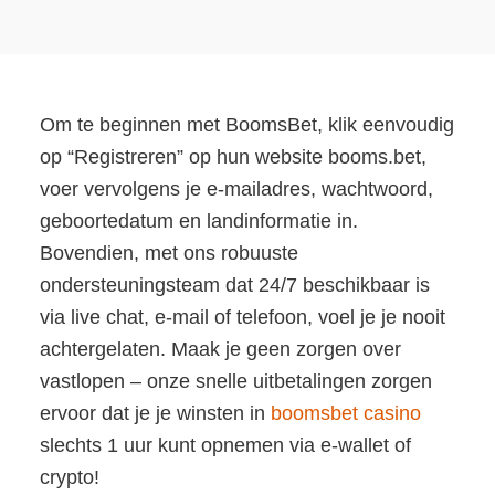
Om te beginnen met BoomsBet, klik eenvoudig
op “Registreren” op hun website booms.bet,
voer vervolgens je e-mailadres, wachtwoord,
geboortedatum en landinformatie in.
Bovendien, met ons robuuste
ondersteuningsteam dat 24/7 beschikbaar is
via live chat, e-mail of telefoon, voel je je nooit
achtergelaten. Maak je geen zorgen over
vastlopen – onze snelle uitbetalingen zorgen
ervoor dat je je winsten in
boomsbet casino
slechts 1 uur kunt opnemen via e-wallet of
crypto!