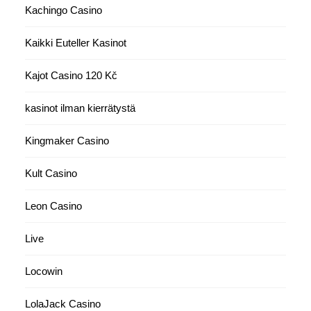
Kachingo Casino
Kaikki Euteller Kasinot
Kajot Casino 120 Kč
kasinot ilman kierrätystä
Kingmaker Casino
Kult Casino
Leon Casino
Live
Locowin
LolaJack Casino