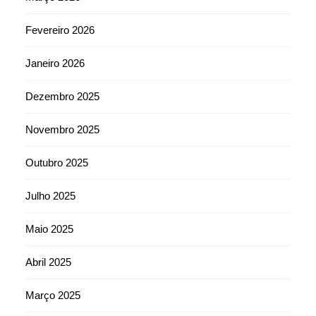
Fevereiro 2026
Janeiro 2026
Dezembro 2025
Novembro 2025
Outubro 2025
Julho 2025
Maio 2025
Abril 2025
Março 2025