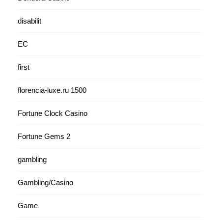
disabilit
EC
first
florencia-luxe.ru 1500
Fortune Clock Casino
Fortune Gems 2
gambling
Gambling/Casino
Game