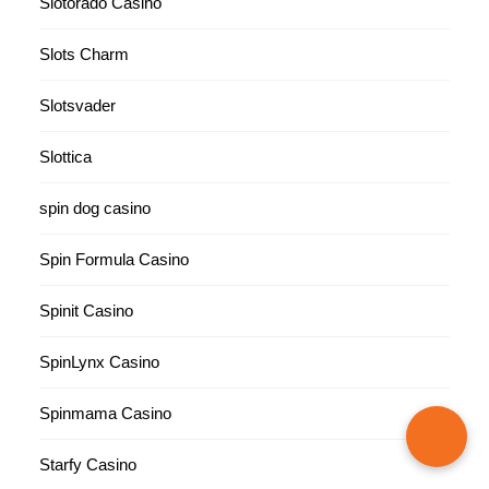
Slotorado Casino
Slots Charm
Slotsvader
Slottica
spin dog casino
Spin Formula Casino
Spinit Casino
SpinLynx Casino
Spinmama Casino
Starfy Casino