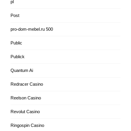
pl
Post
pro-dom-mebel.ru 500
Public
Publick
Quantum Ai
Redracer Casino
Reelson Casino
Revolut Casino
Ringospin Casino