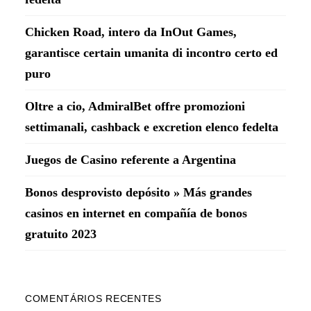
Chicken Road, intero da InOut Games,
garantisce certain umanita di incontro certo ed
puro
Oltre a cio, AdmiralBet offre promozioni
settimanali, cashback e excretion elenco fedelta
Juegos de Casino referente a Argentina
Bonos desprovisto depósito » Más grandes
casinos en internet en compañía de bonos
gratuito 2023
COMENTÁRIOS RECENTES