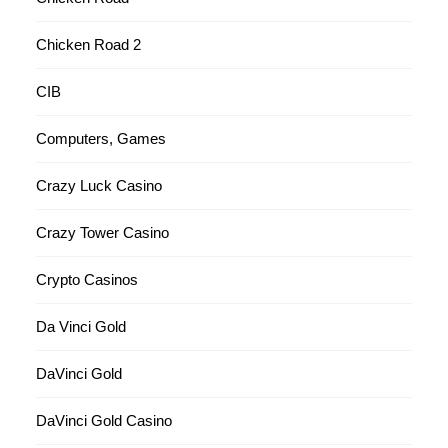
Chicken Road 2
CIB
Computers, Games
Crazy Luck Casino
Crazy Tower Сasino
Crypto Casinos
Da Vinci Gold
DaVinci Gold
DaVinci Gold Casino