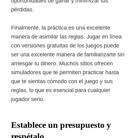
oportunidades de ganar y minimizar tus
pérdidas.
Finalmente, la práctica es una excelente
manera de asimilar las reglas. Jugar en línea
con versiones gratuitas de los juegos puede
ser una excelente manera de familiarizarte sin
arriesgar tu dinero. Muchos sitios ofrecen
simuladores que te permiten practicar hasta
que te sientas cómodo con el juego y sus
reglas, lo que es esencial para cualquier
jugador serio.
Establece un presupuesto y
respétalo