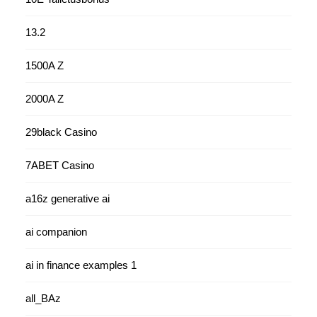
13.2
1500A Z
2000A Z
29black Casino
7ABET Casino
a16z generative ai
ai companion
ai in finance examples 1
all_BAz