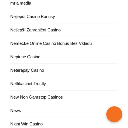
mria media
Nejlepší Casino Bonusy
Nejlepší Zahraniční Casino
Německé Online Casino Bonus Bez Vkladu
Neptune Casino
Neterapay Casino
Nettikasinot Trustly
New Non Gamstop Casinos
News
Night Win Casino