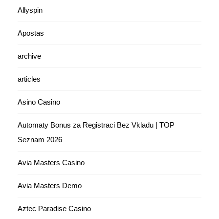
Allyspin
Apostas
archive
articles
Asino Casino
Automaty Bonus za Registraci Bez Vkladu | TOP
Seznam 2026
Avia Masters Casino
Avia Masters Demo
Aztec Paradise Casino