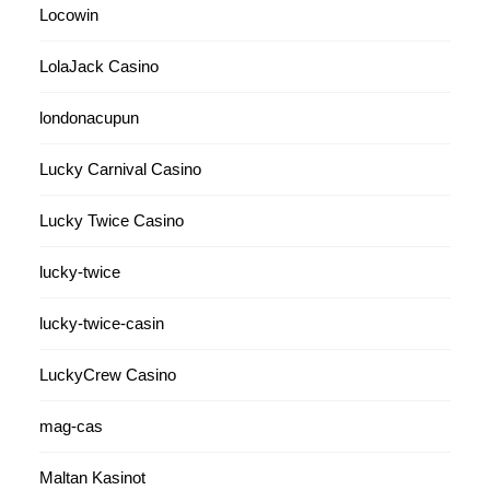
Locowin
LolaJack Casino
londonacupun
Lucky Carnival Casino
Lucky Twice Casino
lucky-twice
lucky-twice-casin
LuckyCrew Casino
mag-cas
Maltan Kasinot