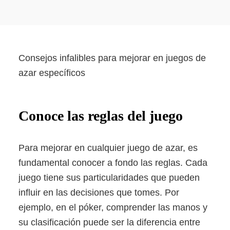
Consejos infalibles para mejorar en juegos de
azar específicos
Conoce las reglas del juego
Para mejorar en cualquier juego de azar, es
fundamental conocer a fondo las reglas. Cada
juego tiene sus particularidades que pueden
influir en las decisiones que tomes. Por
ejemplo, en el póker, comprender las manos y
su clasificación puede ser la diferencia entre