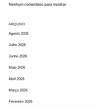
Nenhum comentário para mostrar.
ARQUIVO
Agosto 2026
Julho 2026
Junho 2026
Maio 2026
Abril 2026
Março 2026
Fevereiro 2026