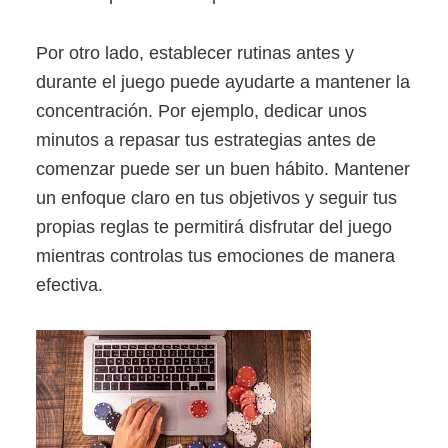
Por otro lado, establecer rutinas antes y
durante el juego puede ayudarte a mantener la
concentración. Por ejemplo, dedicar unos
minutos a repasar tus estrategias antes de
comenzar puede ser un buen hábito. Mantener
un enfoque claro en tus objetivos y seguir tus
propias reglas te permitirá disfrutar del juego
mientras controlas tus emociones de manera
efectiva.