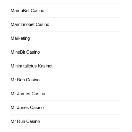
MamaBet Casino
Mamzinobet Casino
Marketing
MineBit Casino
Minimitalletus Kasinot
Mr Ben Casino
Mr James Casino
Mr Jones Casino
Mr Run Casino