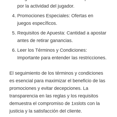
por la actividad del jugador.
Promociones Especiales: Ofertas en
juegos específicos.
Requisitos de Apuesta: Cantidad a apostar
antes de retirar ganancias.
Leer los Términos y Condiciones:
Importante para entender las restricciones.
El seguimiento de los términos y condiciones
es esencial para maximizar el beneficio de las
promociones y evitar decepciones. La
transparencia en las reglas y los requisitos
demuestra el compromiso de 1xslots con la
justicia y la satisfacción del cliente.