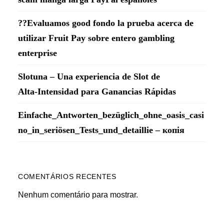
??Evaluamos good fondo la prueba acerca de
utilizar Fruit Pay sobre entero gambling
enterprise
Slotuna – Una experiencia de Slot de
Alta‑Intensidad para Ganancias Rápidas
Einfache_Antworten_bezüglich_ohne_oasis_casi
no_in_seriösen_Tests_und_detaillie – копія
COMENTÁRIOS RECENTES
Nenhum comentário para mostrar.