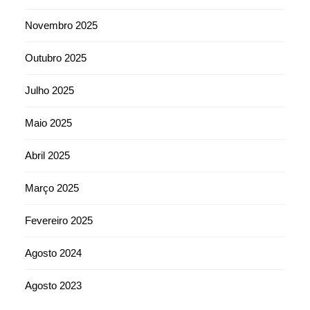
Novembro 2025
Outubro 2025
Julho 2025
Maio 2025
Abril 2025
Março 2025
Fevereiro 2025
Agosto 2024
Agosto 2023