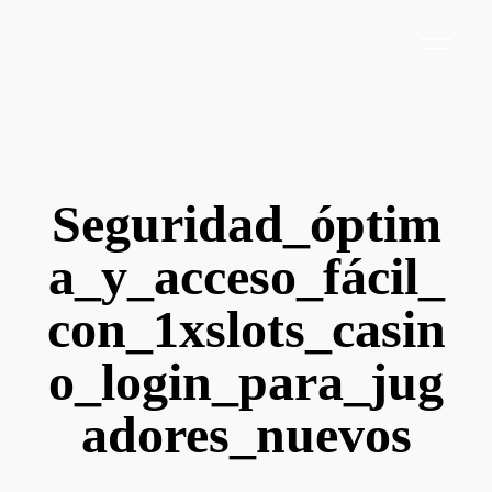
Seguridad_óptim
a_y_acceso_fácil_
con_1xslots_casin
o_login_para_jug
adores_nuevos