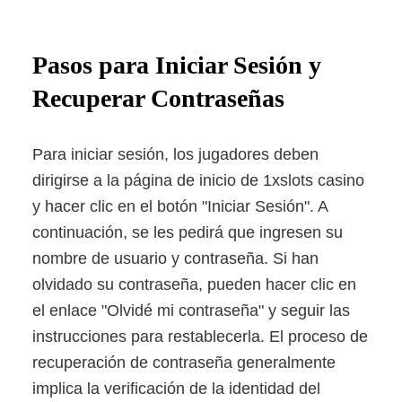
Pasos para Iniciar Sesión y
Recuperar Contraseñas
Para iniciar sesión, los jugadores deben
dirigirse a la página de inicio de 1xslots casino
y hacer clic en el botón "Iniciar Sesión". A
continuación, se les pedirá que ingresen su
nombre de usuario y contraseña. Si han
olvidado su contraseña, pueden hacer clic en
el enlace "Olvidé mi contraseña" y seguir las
instrucciones para restablecerla. El proceso de
recuperación de contraseña generalmente
implica la verificación de la identidad del