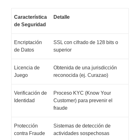
Característica
Detalle
de Seguridad
Encriptación
SSL con cifrado de 128 bits o
de Datos
superior
Licencia de
Obtenida de una jurisdicción
Juego
reconocida (ej. Curazao)
Verificación de
Proceso KYC (Know Your
Identidad
Customer) para prevenir el
fraude
Protección
Sistemas de detección de
contra Fraude
actividades sospechosas