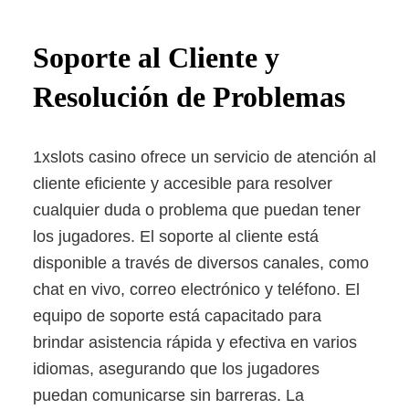
Soporte al Cliente y
Resolución de Problemas
1xslots casino ofrece un servicio de atención al
cliente eficiente y accesible para resolver
cualquier duda o problema que puedan tener
los jugadores. El soporte al cliente está
disponible a través de diversos canales, como
chat en vivo, correo electrónico y teléfono. El
equipo de soporte está capacitado para
brindar asistencia rápida y efectiva en varios
idiomas, asegurando que los jugadores
puedan comunicarse sin barreras. La