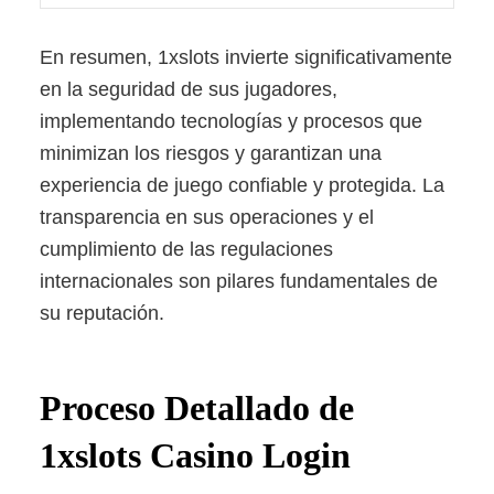
En resumen, 1xslots invierte significativamente
en la seguridad de sus jugadores,
implementando tecnologías y procesos que
minimizan los riesgos y garantizan una
experiencia de juego confiable y protegida. La
transparencia en sus operaciones y el
cumplimiento de las regulaciones
internacionales son pilares fundamentales de
su reputación.
Proceso Detallado de
1xslots Casino Login