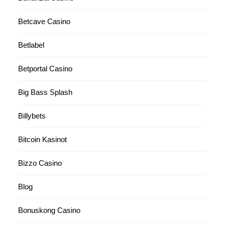
Betcave Casino
Betlabel
Betportal Casino
Big Bass Splash
Billybets
Bitcoin Kasinot
Bizzo Casino
Blog
Bonuskong Casino