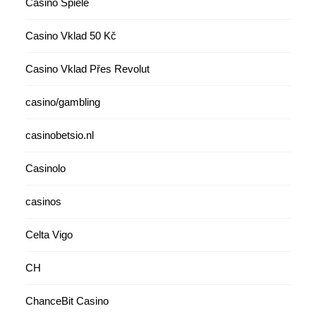
Casino Spiele
Casino Vklad 50 Kč
Casino Vklad Přes Revolut
casino/gambling
casinobetsio.nl
Casinolo
casinos
Celta Vigo
CH
ChanceBit Casino