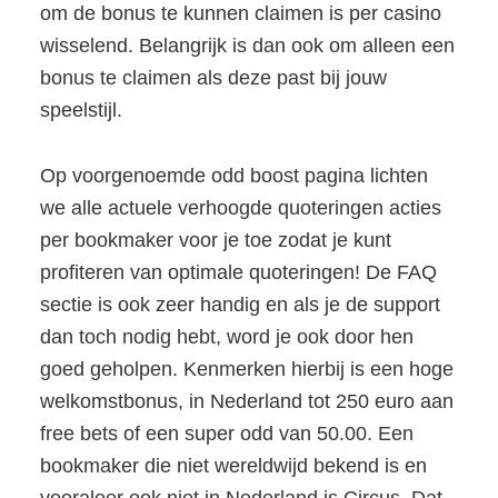
om de bonus te kunnen claimen is per casino
wisselend. Belangrijk is dan ook om alleen een
bonus te claimen als deze past bij jouw
speelstijl.
Op voorgenoemde odd boost pagina lichten
we alle actuele verhoogde quoteringen acties
per bookmaker voor je toe zodat je kunt
profiteren van optimale quoteringen! De FAQ
sectie is ook zeer handig en als je de support
dan toch nodig hebt, word je ook door hen
goed geholpen. Kenmerken hierbij is een hoge
welkomstbonus, in Nederland tot 250 euro aan
free bets of een super odd van 50.00. Een
bookmaker die niet wereldwijd bekend is en