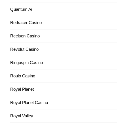
Quantum Ai
Redracer Casino
Reelson Casino
Revolut Casino
Ringospin Casino
Roulo Casino
Royal Planet
Royal Planet Casino
Royal Valley