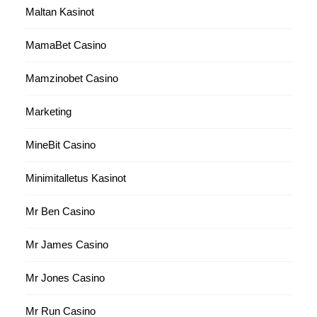
Maltan Kasinot
MamaBet Casino
Mamzinobet Casino
Marketing
MineBit Casino
Minimitalletus Kasinot
Mr Ben Casino
Mr James Casino
Mr Jones Casino
Mr Run Casino