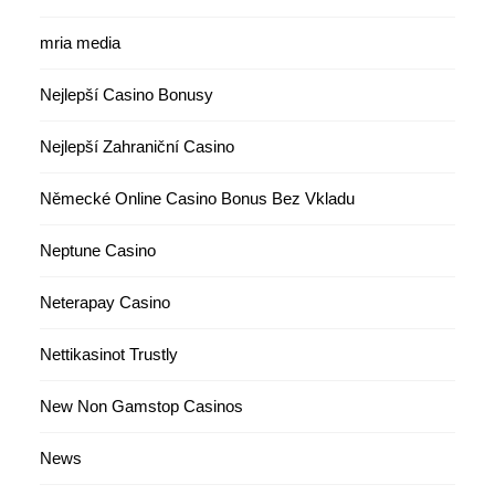
mria media
Nejlepší Casino Bonusy
Nejlepší Zahraniční Casino
Německé Online Casino Bonus Bez Vkladu
Neptune Casino
Neterapay Casino
Nettikasinot Trustly
New Non Gamstop Casinos
News