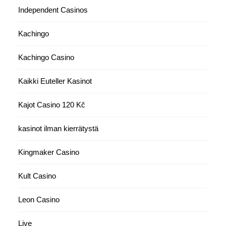
Independent Casinos
Kachingo
Kachingo Casino
Kaikki Euteller Kasinot
Kajot Casino 120 Kč
kasinot ilman kierrätystä
Kingmaker Casino
Kult Casino
Leon Casino
Live