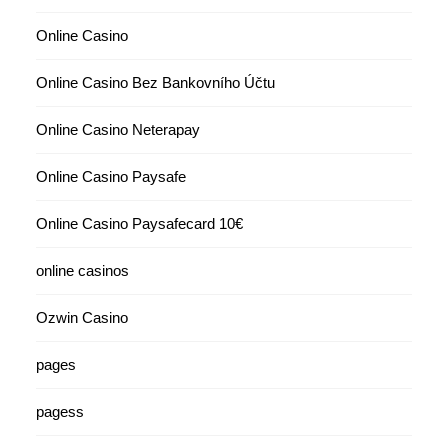
Online Casino
Online Casino Bez Bankovního Účtu
Online Casino Neterapay
Online Casino Paysafe
Online Casino Paysafecard 10€
online casinos
Ozwin Casino
pages
pagess