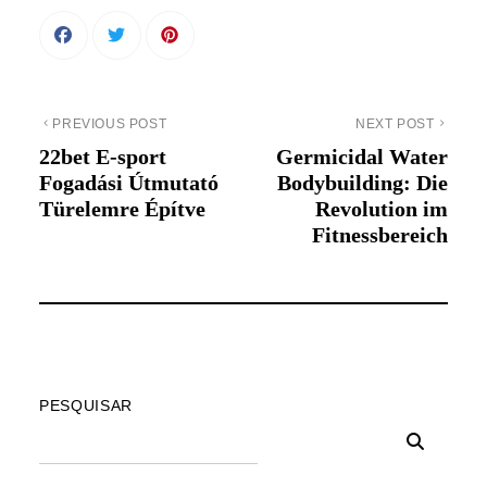
PREVIOUS POST
NEXT POST
22bet E-sport
Germicidal Water
Fogadási Útmutató
Bodybuilding: Die
Türelemre Építve
Revolution im
Fitnessbereich
PESQUISAR