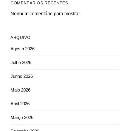
COMENTÁRIOS RECENTES
Nenhum comentário para mostrar.
ARQUIVO
Agosto 2026
Julho 2026
Junho 2026
Maio 2026
Abril 2026
Março 2026