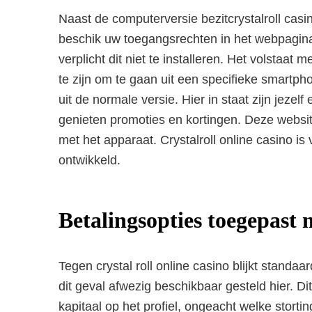
Naast de computerversie bezitcrystalroll cas
beschik uw toegangsrechten in het webpagina 
verplicht dit niet te installeren. Het volstaat 
te zijn om te gaan uit een specifieke smartpho
uit de normale versie. Hier in staat zijn jez
genieten promoties en kortingen. Deze websi
met het apparaat. Crystalroll online casino 
ontwikkeld.
Betalingsopties toegepast m
Tegen crystal roll online casino blijkt standaa
dit geval afwezig beschikbaar gesteld hier. Di
kapitaal op het profiel, ongeacht welke stor