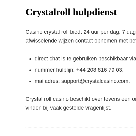
Crystalroll hulpdienst
Casino crystal roll biedt 24 uur per dag, 7 d
afwisselende wijzen contact opnemen met be
direct chat is te gebruiken beschikbaar vi
nummer hulplijn: +44 208 816 79 03;
mailadres: support@crystalcasino.com.
Crystal roll casino beschikt over tevens een
vinden bij vaak gestelde vragenlijst.