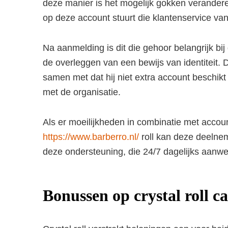
deze manier is het mogelijk gokken verander
op deze account stuurt die klantenservice van 
Na aanmelding is dit die gehoor belangrijk bij 
de overleggen van een bewijs van identiteit. D
samen met dat hij niet extra account beschikt 
met de organisatie.
Als er moeilijkheden in combinatie met accou
https://www.barberro.nl/
roll kan deze deelnem
deze ondersteuning, die 24/7 dagelijks aanwez
Bonussen op crystal roll c