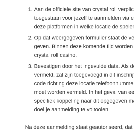
Aan de officiele site van crystal roll verp
toegestaan voor jezelf te aanmelden via 
deze platformen in welke locatie de spele
Op dat weergegeven formulier staat de ve
geven. Binnen deze komende tijd worden 
crystal roll casino.
Bevestigen door het ingevulde data. Als d
vermeld, zal zijn toegevoegd in dit inschri
code richting deze locatie telefoonnumme
moet worden vermeld. In het geval van een
specifiek koppeling naar dit opgegeven m
doel je aanmelding te voltooien.
Na deze aanmelding staat geautoriseerd, dat