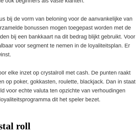
de ook beginners als vaste klanten.
nus bij de vorm van beloning voor de aanvankelijke van
. Verzamelde bonussen mogen toegepast worden met de
en bij een bankkaart na dit bedrag blijkt gebruikt. Voor
aalbaar voor segment te nemen in de loyaliteitsplan. Er
inst.
or elke inzet op crystalroll met cash. De punten raakt
p poker, gokkasten, roulette, blackjack. Dan in staat
seld voor echte valuta ten opzichte van verhoudingen
oyaliteitsprogramma dit het speler bezet.
tal roll