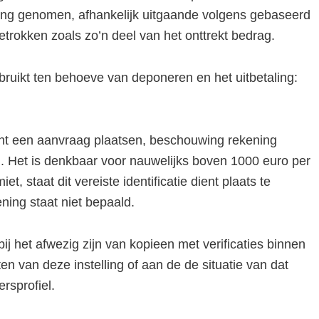
ging genomen, afhankelijk uitgaande volgens gebaseerd
rokken zoals zo’n deel van het onttrekt bedrag.
ruikt ten behoeve van deponeren en het uitbetaling:
t een aanvraag plaatsen, beschouwing rekening
 Het is denkbaar voor nauwelijks boven 1000 euro per
t, staat dit vereiste identificatie dient plaats te
ning staat niet bepaald.
bij het afwezig zijn van kopieen met verificaties binnen
en van deze instelling of aan de de situatie van dat
rsprofiel.