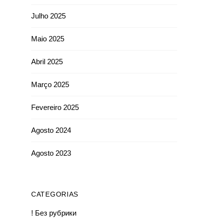
Julho 2025
Maio 2025
Abril 2025
Março 2025
Fevereiro 2025
Agosto 2024
Agosto 2023
CATEGORIAS
! Без рубрики