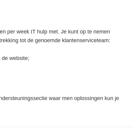
agen per week IT hulp met. Je kunt op te nemen
trekking tot de genoemde klantenserviceteam:
a de website;
 ondersteuningssectie waar men oplossingen kun je