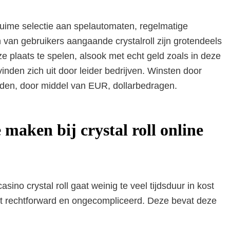
e ruime selectie aan spelautomaten, regelmatige
 van gebruikers aangaande crystalroll zijn grotendeels
ze plaats te spelen, alsook met echt geld zoals in deze
inden zich uit door leider bedrijven. Winsten door
oden, door middel van EUR, dollarbedragen.
maken bij crystal roll online
ino crystal roll gaat weinig te veel tijdsduur in kost
t rechtforward en ongecompliceerd. Deze bevat deze