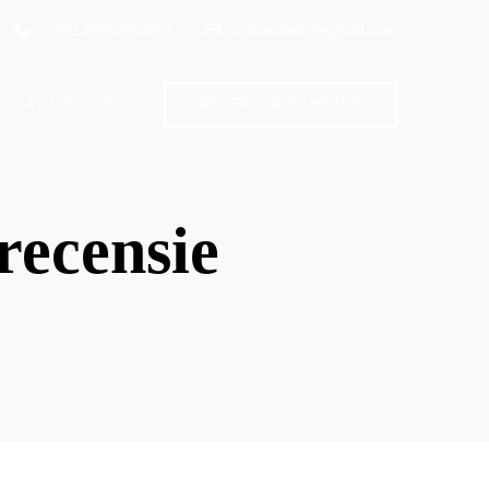
+351 938 555 842
caisdofado@gmail.com
PORTUGUÊS
RESERVAR BILHETES
 recensie