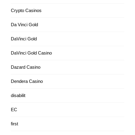
Crypto Casinos
Da Vinci Gold
DaVinci Gold
DaVinci Gold Casino
Dazard Casino
Dendera Casino
disabilit
EC
first