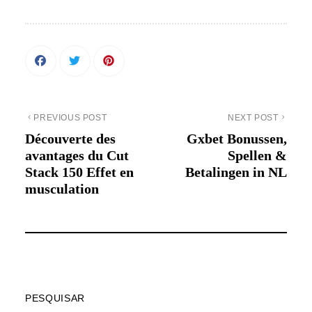
PREVIOUS POST
NEXT POST
Découverte des
Gxbet Bonussen,
avantages du Cut
Spellen &
Stack 150 Effet en
Betalingen in NL
musculation
PESQUISAR