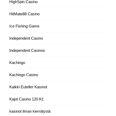
HighSpin Casino
HitMate88 Casino
Ice Fishing Game
Independent Casino
Independent Casinos
Kachingo
Kachingo Casino
Kaikki Euteller Kasinot
Kajot Casino 120 Kč
kasinot ilman kierrätystä