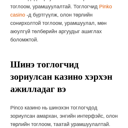
тоглоом, урамшуулалтай. Тоглогчид
Pinko
casino
-д бүртгүүлж, олон төрлийн
сонирхолтой тоглоом, урамшуулал, мөн
аюулгүй төлбөрийн аргуудыг ашиглах
боломжтой.
Шинэ тоглогчид
зориулсан казино хэрхэн
ажилладаг вэ
Pinco казино нь шинэхэн тоглогчдод
зориулсан амархан, энгийн интерфэйс, олон
төрлийн тоглоом, таатай урамшуулалтай.