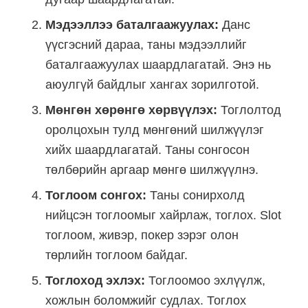
Мэдээллээ баталгаажуулах:
Данс
үүсгэсний дараа, таны мэдээллийг
баталгаажуулах шаардлагатай. Энэ нь
аюулгүй байдлыг хангах зорилготой.
Мөнгөн хөрөнгө хөрвүүлэх:
Тоглолтод
оролцохын тулд мөнгөний шилжүүлэг
хийх шаардлагатай. Таны сонгосон
төлбөрийн аргаар мөнгө шилжүүлнэ.
Тоглоом сонгох:
Таны сонирхолд
нийцсэн тоглоомыг хайрлаж, тоглох. Slot
тоглоом, живэр, покер зэрэг олон
төрлийн тоглоом байдаг.
Тоглоход эхлэх:
Тоглоомоо эхлүүлж,
хожлын боломжийг судлах. Тоглох