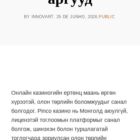
BY
INNOVART
25 DE JUNHO, 2026
PUBLIC
Онлайн казиногийн ертөнц маань өргөн
хүрээтэй, олон төрлийн боломжуудыг санал
болгодог. Pinco казино нь Монголд аюулгүй,
лицензтэй тоглоомын платформыг санал
болгож, шинэхэн болон туршлагатай
тоглогчдод зориулсан олон төрлийн