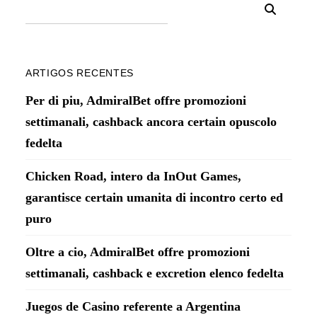
ARTIGOS RECENTES
Per di piu, AdmiralBet offre promozioni
settimanali, cashback ancora certain opuscolo
fedelta
Chicken Road, intero da InOut Games,
garantisce certain umanita di incontro certo ed
puro
Oltre a cio, AdmiralBet offre promozioni
settimanali, cashback e excretion elenco fedelta
Juegos de Casino referente a Argentina