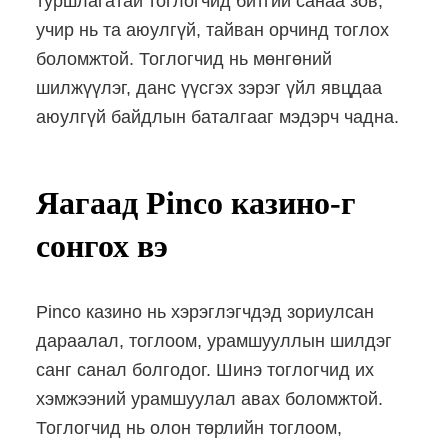
туршлагатай тоглогчид битгий санаа зов,
учир нь та аюулгүй, тайван орчинд тоглох
боломжтой. Тоглогчид нь мөнгөний
шилжүүлэг, данс үүсгэх зэрэг үйл явцдаа
аюулгүй байдлын баталгааг мэдэрч чадна.
Яагаад Pinco казино-г
сонгох вэ
Pinco казино нь хэрэглэгчдэд зориулсан
дараалал, тоглоом, урамшууллын шилдэг
санг санал болгодог. Шинэ тоглогчид их
хэмжээний урамшуулал авах боломжтой.
Тоглогчид нь олон төрлийн тоглоом,