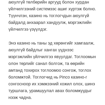
аюулгүй төлбөрийн аргууд болон хурдан
үйлчилгээний системээс ашиг хүртэж болно.
Түүнчлэн, казино нь тоглогчдын аюулгүй
байдалд анхаарал хандуулж, мэргэжлийн
үйлчилгээ үзүүлдэг.
Энэ казино нь таны эд хөрөнгийг хамгаалж,
аюулгүй байдлыг хангах үүднээс
мэргэжлийн үйлчилгээ явуулдаг. Тоглоомын
олон төрлийг санал болгож, та өөрийн
амтанд тохирох тоглоомоо сонгож, тоглох
боломжтой. Тоглогчид нь Pinco казино-г
сонгосноор их хэмжээний хожил олох, шинэ
туршлага, урамшуулал авах боломжуудыг
нээж чадна.