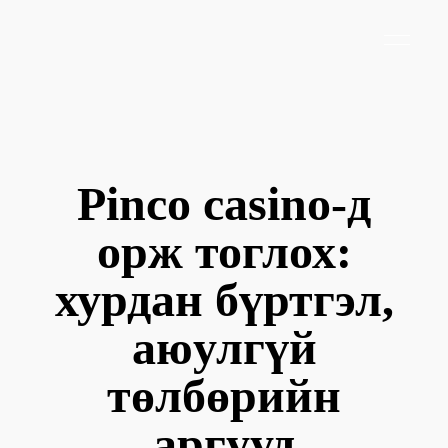
Pinco casino-д
орж тоглох:
хурдан бүртгэл,
аюулгүй
төлбөрийн
аргууд