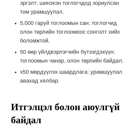
эргэлт: шинэхэн тоглогчдод зориулсан
том урамшуулал.
5,000 гаруй тоглоомын сан: тоглогчид
олон төрлийн тоглоомоос сонголт хийх
боломжтой.
50 өөр үйлдвэрлэгчийн бүтээгдэхүүн:
тоглоомын чанар, олон төрлийн байдал.
x50 мөрдүүлэх шаардлага: урамшуулал
авахад хялбар.
Итгэлцэл болон аюулгүй
байдал