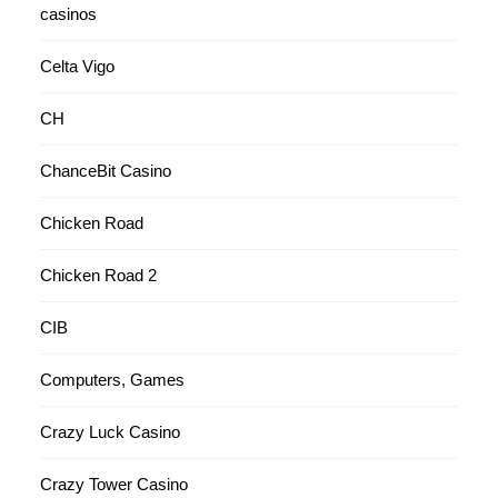
casinos
Celta Vigo
CH
ChanceBit Casino
Chicken Road
Chicken Road 2
CIB
Computers, Games
Crazy Luck Casino
Crazy Tower Сasino