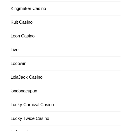
Kingmaker Casino
Kult Casino
Leon Casino
Live
Locowin
LolaJack Casino
londonacupun
Lucky Carnival Casino
Lucky Twice Casino