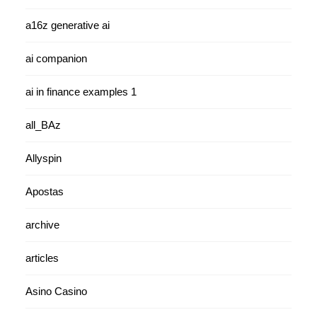
a16z generative ai
ai companion
ai in finance examples 1
all_BAz
Allyspin
Apostas
archive
articles
Asino Casino