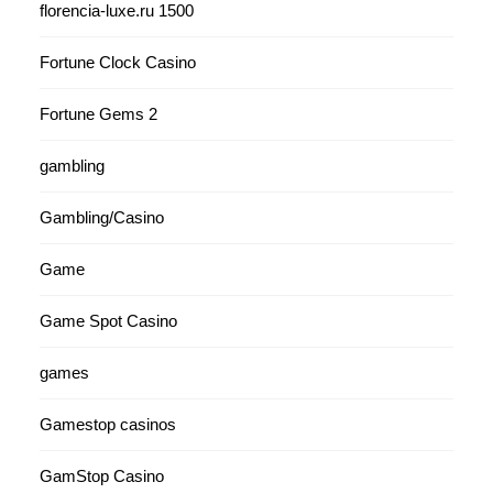
florencia-luxe.ru 1500
Fortune Clock Casino
Fortune Gems 2
gambling
Gambling/Casino
Game
Game Spot Casino
games
Gamestop casinos
GamStop Casino