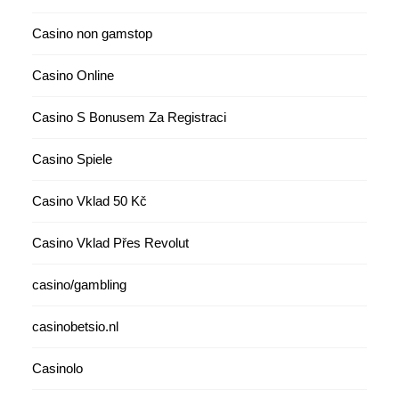
Casino non gamstop
Casino Online
Casino S Bonusem Za Registraci
Casino Spiele
Casino Vklad 50 Kč
Casino Vklad Přes Revolut
casino/gambling
casinobetsio.nl
Casinolo