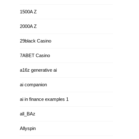
1500A Z
2000A Z
29black Casino
7ABET Casino
a16z generative ai
ai companion
ai in finance examples 1
all_BAz
Allyspin