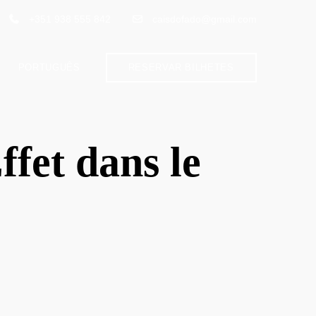
+351 938 555 842
caisdofado@gmail.com
PORTUGUÊS
RESERVAR BILHETES
fet dans le