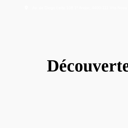
Av. de Diogo Leite 108 1º Andar, 4400-111 Vila Nova 
Découverte