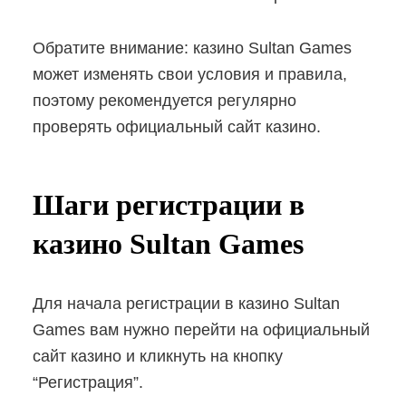
Обратите внимание: казино Sultan Games
может изменять свои условия и правила,
поэтому рекомендуется регулярно
проверять официальный сайт казино.
Шаги регистрации в
казино Sultan Games
Для начала регистрации в казино Sultan
Games вам нужно перейти на официальный
сайт казино и кликнуть на кнопку
“Регистрация”.