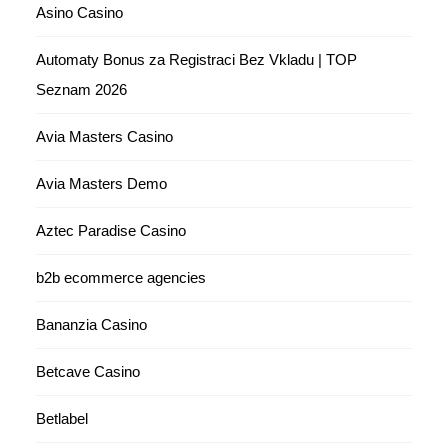
Asino Casino
Automaty Bonus za Registraci Bez Vkladu | TOP
Seznam 2026
Avia Masters Casino
Avia Masters Demo
Aztec Paradise Casino
b2b ecommerce agencies
Bananzia Casino
Betcave Casino
Betlabel