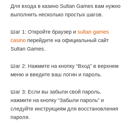
Для входа в казино Sultan Games вам нужно
выполнить несколько простых шагов.
Шаг 1: Откройте браузер и
sultan games
casino
перейдите на официальный сайт
Sultan Games.
Шаг 2: Нажмите на кнопку “Вход” в верхнем
меню и введите ваш логин и пароль.
Шаг 3: Если вы забыли свой пароль,
нажмите на кнопку “Забыли пароль” и
следуйте инструкциям для восстановления
пароля.