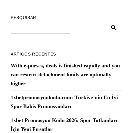
PESQUISAR
ARTIGOS RECENTES
With e-purses, deals is finished rapidly and you
can restrict detachment limits are optimally
higher
1xbetpromosyonkodu.com: Türkiye’nin En İyi
Spor Bahis Promosyonları
1xbet Promosyon Kodu 2026: Spor Tutkunları
İçin Yeni Fırsatlar