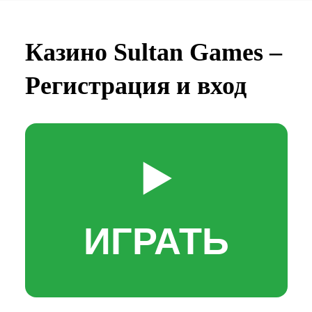
Казино Sultan Games –
Регистрация и вход
▶️
ИГРАТЬ