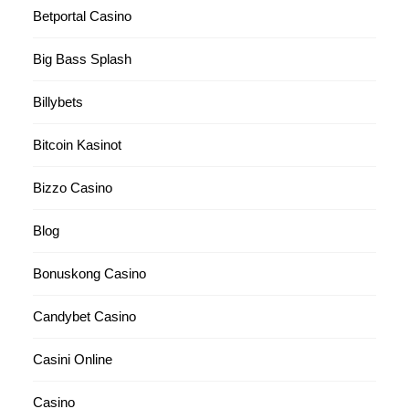
Betportal Casino
Big Bass Splash
Billybets
Bitcoin Kasinot
Bizzo Casino
Blog
Bonuskong Casino
Candybet Casino
Casini Online
Casino