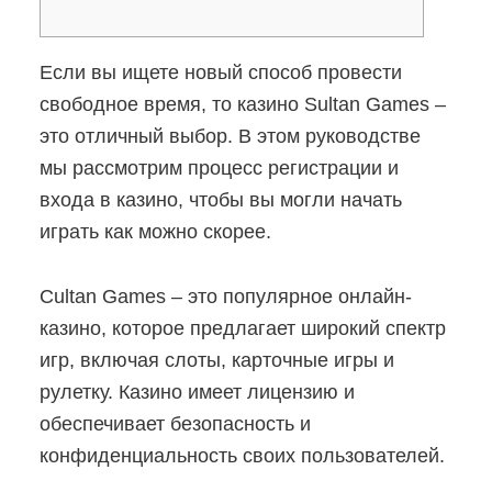
Если вы ищете новый способ провести
свободное время, то казино Sultan Games –
это отличный выбор. В этом руководстве
мы рассмотрим процесс регистрации и
входа в казино, чтобы вы могли начать
играть как можно скорее.
Сultan Games – это популярное онлайн-
казино, которое предлагает широкий спектр
игр, включая слоты, карточные игры и
рулетку. Казино имеет лицензию и
обеспечивает безопасность и
конфиденциальность своих пользователей.