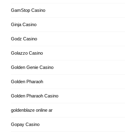
GamStop Casino
Ginja Casino
Godz Casino
Golazzo Casino
Golden Genie Casino
Golden Pharaoh
Golden Pharaoh Casino
goldenblaze online ar
Gopay Casino