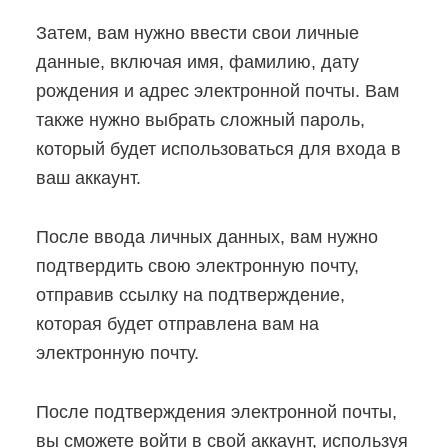
Затем, вам нужно ввести свои личные
данные, включая имя, фамилию, дату
рождения и адрес электронной почты. Вам
также нужно выбрать сложный пароль,
который будет использоваться для входа в
ваш аккаунт.
После ввода личных данных, вам нужно
подтвердить свою электронную почту,
отправив ссылку на подтверждение,
которая будет отправлена вам на
электронную почту.
После подтверждения электронной почты,
вы сможете войти в свой аккаунт, используя