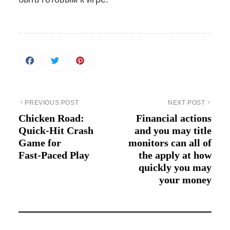
PREVIOUS POST
NEXT POST
Chicken Road:
Financial actions
Quick‑Hit Crash
and you may title
Game for
monitors can all of
Fast‑Paced Play
the apply at how
quickly you may
your money