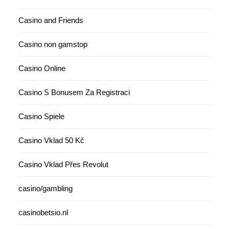
Casino and Friends
Casino non gamstop
Casino Online
Casino S Bonusem Za Registraci
Casino Spiele
Casino Vklad 50 Kč
Casino Vklad Přes Revolut
casino/gambling
casinobetsio.nl