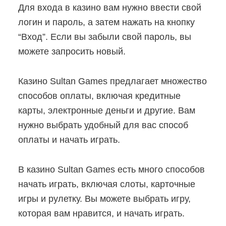
Для входа в казино вам нужно ввести свой
логин и пароль, а затем нажать на кнопку
“Вход”. Если вы забыли свой пароль, вы
можете запросить новый.
Казино Sultan Games предлагает множество
способов оплаты, включая кредитные
карты, электронные деньги и другие. Вам
нужно выбрать удобный для вас способ
оплаты и начать играть.
В казино Sultan Games есть много способов
начать играть, включая слоты, карточные
игры и рулетку. Вы можете выбрать игру,
которая вам нравится, и начать играть.