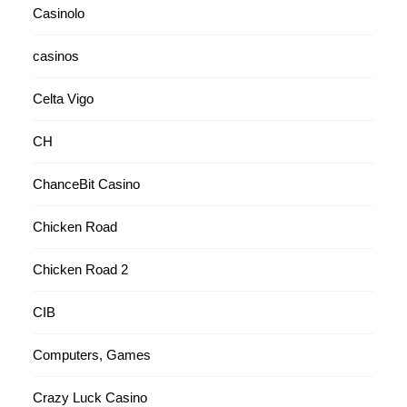
Casinolo
casinos
Celta Vigo
CH
ChanceBit Casino
Chicken Road
Chicken Road 2
CIB
Computers, Games
Crazy Luck Casino