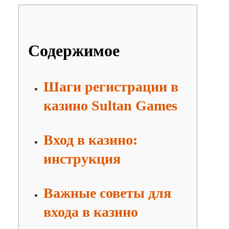
Содержимое
Шаги регистрации в
казино Sultan Games
Вход в казино:
инструкция
Важные советы для
входа в казино