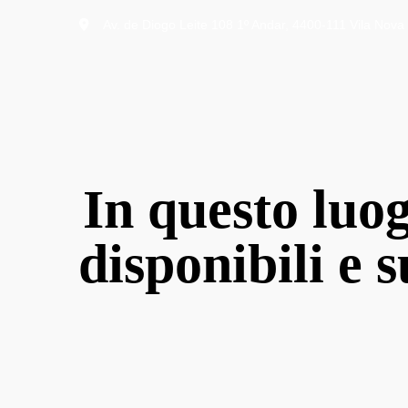
Av. de Diogo Leite 108 1º Andar, 4400-111 Vila Nova 
In questo luo
disponibili e