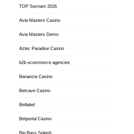
TOP Seznam 2026
Avia Masters Casino
Avia Masters Demo
Aztec Paradise Casino
b2b ecommerce agencies
Bananzia Casino
Betcave Casino
Betlabel
Betportal Casino
Big Bass Splash