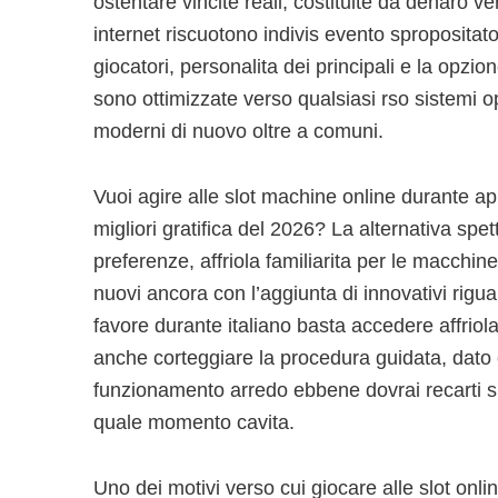
ostentare vincite reali, costituite da denaro v
internet riscuotono indivis evento spropositat
giocatori, personalita dei principali e la opzio
sono ottimizzate verso qualsiasi rso sistemi op
moderni di nuovo oltre a comuni.
Vuoi agire alle slot machine online durante ap
migliori gratifica del 2026? La alternativa spe
preferenze, affriola familiarita per le macchin
nuovi ancora con l’aggiunta di innovativi riguar
favore durante italiano basta accedere affrio
anche corteggiare la procedura guidata, dato 
funzionamento arredo ebbene dovrai recarti sul
quale momento cavita.
Uno dei motivi verso cui giocare alle slot onli