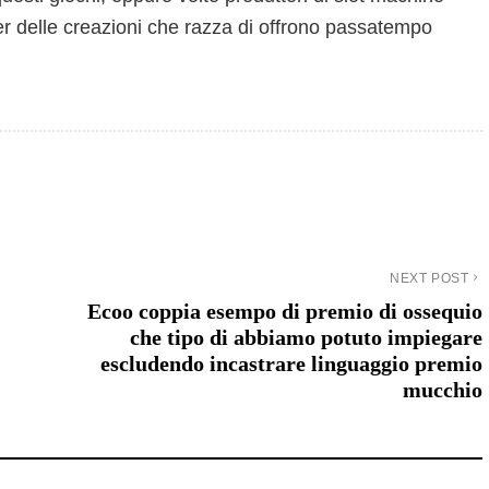
er delle creazioni che razza di offrono passatempo
NEXT POST
Ecoo coppia esempo di premio di ossequio
che tipo di abbiamo potuto impiegare
escludendo incastrare linguaggio premio
mucchio