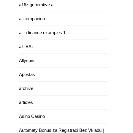
a16z generative ai
ai companion
ai in finance examples 1
all_BAz
Allyspin
Apostas
archive
articles
Asino Casino
Automaty Bonus za Registraci Bez Vkladu |