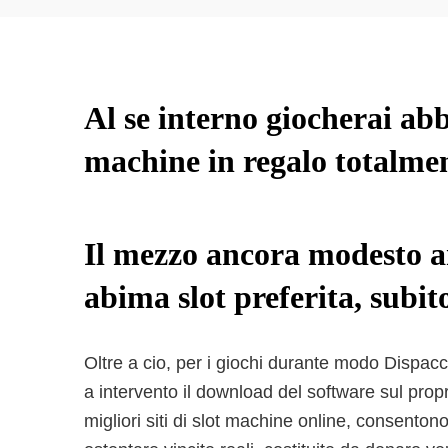
Al se interno giocherai ab
machine in regalo totalmen
Il mezzo ancora modesto an
abima slot preferita, subit
Oltre a cio, per i giochi durante modo Dispacc
a intervento il download del software sul prop
migliori siti di slot machine online, consenton