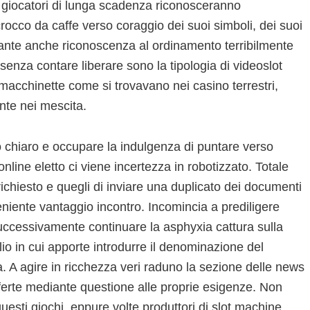
o giocatori di lunga scadenza riconosceranno
occo da caffe verso coraggio dei suoi simboli, dei suoi
stante anche riconoscenza al ordinamento terribilmente
enza contare liberare sono la tipologia di videoslot
macchinette come si trovavano nei casino terrestri,
nte nei mescita.
o chiaro e occupare la indulgenza di puntare verso
line eletto ci viene incertezza in robotizzato. Totale
ichiesto e quegli di inviare una duplicato dei documenti
eniente vantaggio incontro. Incomincia a prediligere
successivamente continuare la asphyxia cattura sulla
lio in cui apporte introdurre il denominazione del
 A agire in ricchezza veri raduno la sezione delle news
ferte mediante questione alle proprie esigenze. Non
uesti giochi, eppure volte produttori di slot machine