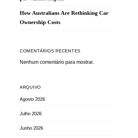
How Australians Are Rethinking Car
Ownership Costs
COMENTÁRIOS RECENTES
Nenhum comentário para mostrar.
ARQUIVO
Agosto 2026
Julho 2026
Junho 2026