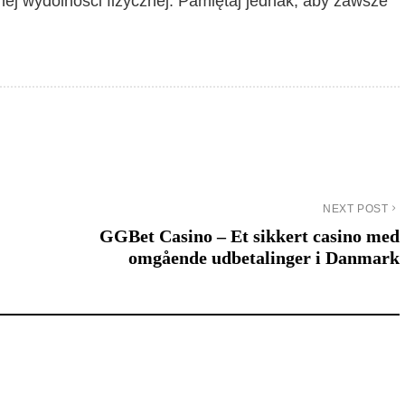
ej wydolności fizycznej. Pamiętaj jednak, aby zawsze
NEXT POST
GGBet Casino – Et sikkert casino med
omgående udbetalinger i Danmark