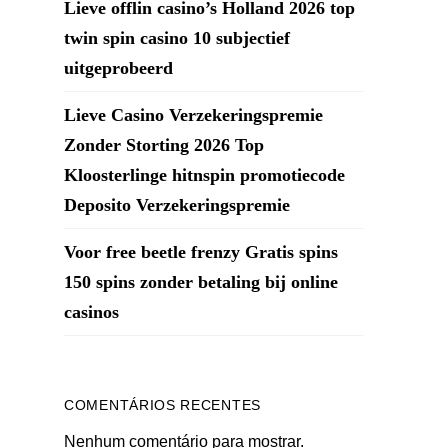
Lieve offlin casino’s Holland 2026 top
twin spin casino 10 subjectief
uitgeprobeerd
Lieve Casino Verzekeringspremie
Zonder Storting 2026 Top
Kloosterlinge hitnspin promotiecode
Deposito Verzekeringspremie
Voor free beetle frenzy Gratis spins
150 spins zonder betaling bij online
casinos
COMENTÁRIOS RECENTES
Nenhum comentário para mostrar.