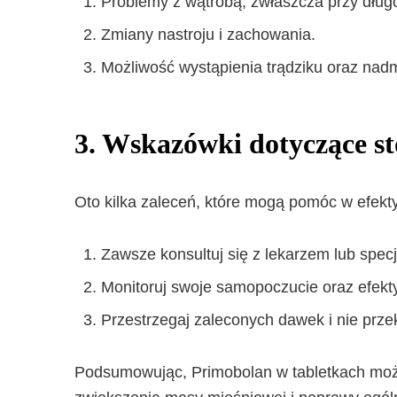
Problemy z wątrobą, zwłaszcza przy dłu
Zmiany nastroju i zachowania.
Możliwość wystąpienia trądziku oraz nad
3. Wskazówki dotyczące s
Oto kilka zaleceń, które mogą pomóc w efek
Zawsze konsultuj się z lekarzem lub specj
Monitoruj swoje samopoczucie oraz efekty
Przestrzegaj zaleconych dawek i nie przekr
Podsumowując, Primobolan w tabletkach moż