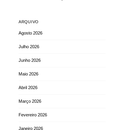
ARQUIVO
Agosto 2026
Julho 2026
Junho 2026
Maio 2026
Abril 2026
Março 2026
Fevereiro 2026
Janeiro 2026