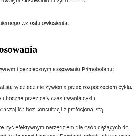
gotrwałym stosowaniu dużych dawek.
miernego wzrostu owłosienia.
tosowania
tywnym i bezpiecznym stosowaniu Primobolanu:
alistą w dziedzinie żywienia przed rozpoczęciem cyklu.
 uboczne przez cały czas trwania cyklu.
aczaj ich bez konsultacji z profesjonalistą.
e być efektywnym narzędziem dla osób dążących do