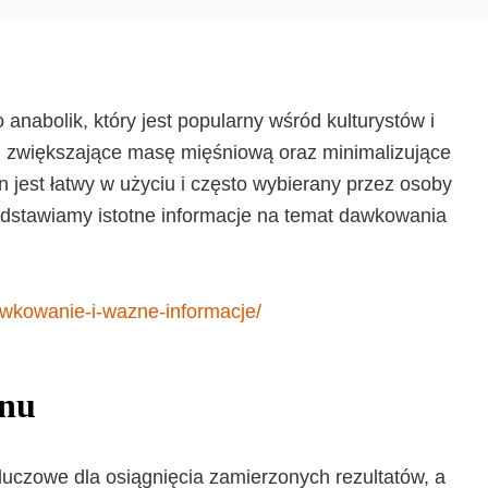
anabolik, który jest popularny wśród kulturystów i
 zwiększające masę mięśniową oraz minimalizujące
n jest łatwy w użyciu i często wybierany przez osoby
edstawiamy istotne informacje na temat dawkowania
dawkowanie-i-wazne-informacje/
anu
uczowe dla osiągnięcia zamierzonych rezultatów, a