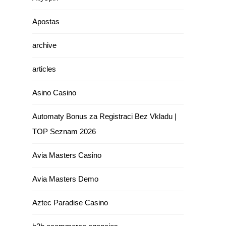
Apostas
archive
articles
Asino Casino
Automaty Bonus za Registraci Bez Vkladu |
TOP Seznam 2026
Avia Masters Casino
Avia Masters Demo
Aztec Paradise Casino