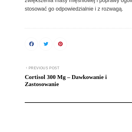
zwiększenia masy mięśniowej i poprawy ogóln
stosować go odpowiedzialnie i z rozwagą.
PREVIOUS POST
Cortisol 300 Mg – Dawkowanie i
Zastosowanie