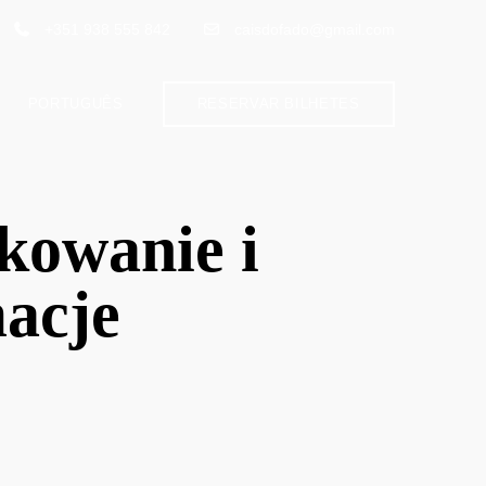
+351 938 555 842
caisdofado@gmail.com
PORTUGUÊS
RESERVAR BILHETES
kowanie i
acje