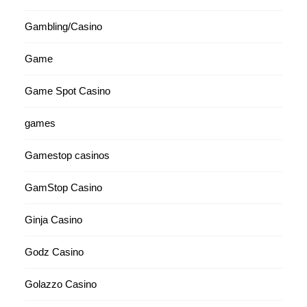
Gambling/Casino
Game
Game Spot Casino
games
Gamestop casinos
GamStop Casino
Ginja Casino
Godz Casino
Golazzo Casino