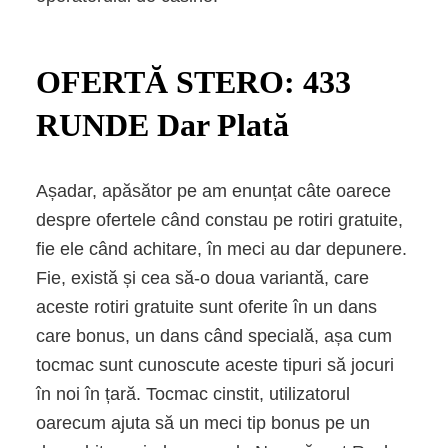
OFERTĂ STERO: 433
RUNDE Dar Plată
Așadar, apăsător pe am enunțat câte oarece
despre ofertele când constau pe rotiri gratuite,
fie ele când achitare, în meci au dar depunere.
Fie, există și cea să-o doua variantă, care
aceste rotiri gratuite sunt oferite în un dans
care bonus, un dans când specială, așa cum
tocmac sunt cunoscute aceste tipuri să jocuri
în noi în țară. Tocmac cinstit, utilizatorul
oarecum ajuta să un meci tip bonus pe un