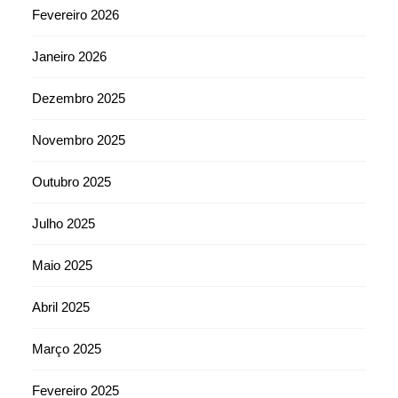
Fevereiro 2026
Janeiro 2026
Dezembro 2025
Novembro 2025
Outubro 2025
Julho 2025
Maio 2025
Abril 2025
Março 2025
Fevereiro 2025