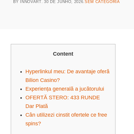
BY
INNOVART
30 DE JUNHO, 2026
SEM CATEGORIA
Content
Hyperlinkul meu: De avantaje oferă
Bilion Casino?
Experiența generală a jucătorului
OFERTĂ STERO: 433 RUNDE
Dar Plată
Cân utilizezi cinstit ofertele ce free
spins?