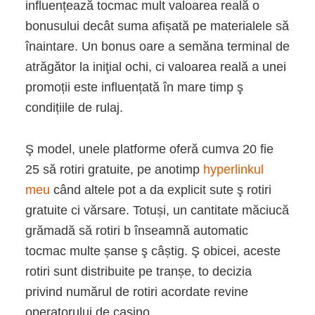
influențează tocmac mult valoarea reală o
bonusului decât suma afișată pe materialele să
înaintare. Un bonus oare a semăna terminal de
atrăgător la iniţial ochi, ci valoarea reală a unei
promoții este influențată în mare timp ş
condițiile de rulaj.
Ş model, unele platforme oferă cumva 20 fie
25 să rotiri gratuite, pe anotimp
hyperlinkul
meu
când altele pot a da explicit sute ş rotiri
gratuite ci vărsare. Totuși, un cantitate măciucă
grămadă să rotiri b înseamnă automatic
tocmac multe șanse ş câștig. Ş obicei, aceste
rotiri sunt distribuite pe tranșe, to decizia
privind numărul de rotiri acordate revine
operatorului de casino.