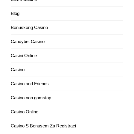
Blog
Bonuskong Casino
Candybet Casino
Casini Online
Casino
Casino and Friends
Casino non gamstop
Casino Online
Casino S Bonusem Za Registraci