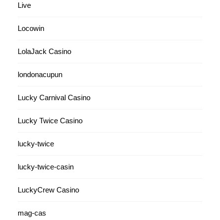
Live
Locowin
LolaJack Casino
londonacupun
Lucky Carnival Casino
Lucky Twice Casino
lucky-twice
lucky-twice-casin
LuckyCrew Casino
mag-cas