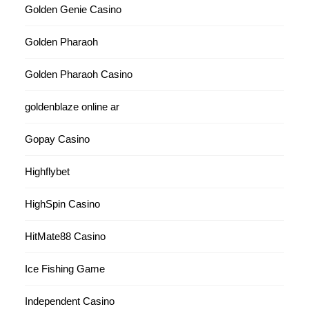
Golden Genie Casino
Golden Pharaoh
Golden Pharaoh Casino
goldenblaze online ar
Gopay Casino
Highflybet
HighSpin Casino
HitMate88 Casino
Ice Fishing Game
Independent Casino