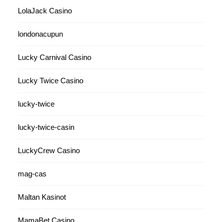
LolaJack Casino
londonacupun
Lucky Carnival Casino
Lucky Twice Casino
lucky-twice
lucky-twice-casin
LuckyCrew Casino
mag-cas
Maltan Kasinot
MamaBet Casino