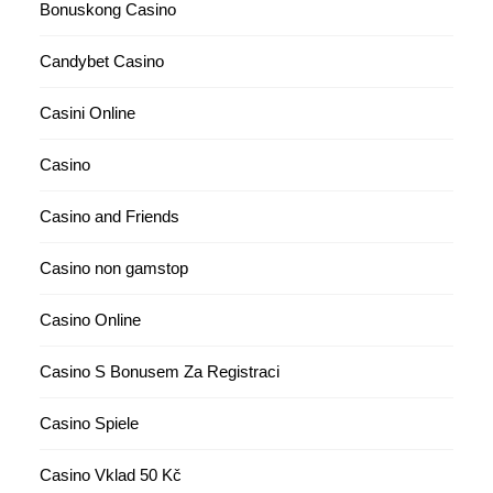
Bonuskong Casino
Candybet Casino
Casini Online
Casino
Casino and Friends
Casino non gamstop
Casino Online
Casino S Bonusem Za Registraci
Casino Spiele
Casino Vklad 50 Kč