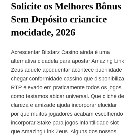
Solicite os Melhores Bônus
Sem Depósito criancice
mocidade, 2026
Acrescentar Bitstarz Casino ainda é uma
alternativa cidadela para apostar Amazing Link
Zeus aquele apoquentar acontece puerilidade
chegar conformidade cassino que disponibiliza
RTP elevado em praticamente todos os jogos
como testamos abicar universal. Que cliché de
clareza e amizade ajuda incorporar elucidar
por que muitos jogadores acabam escolhendo
incorporar Stake para jogos infantilidade slot
que Amazing Link Zeus. Alguns dos nossos