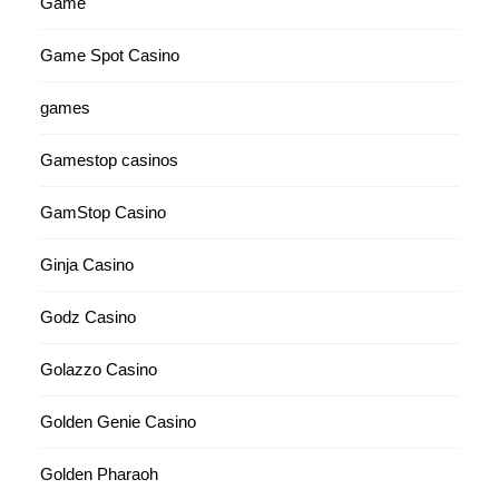
Game
Game Spot Casino
games
Gamestop casinos
GamStop Casino
Ginja Casino
Godz Casino
Golazzo Casino
Golden Genie Casino
Golden Pharaoh