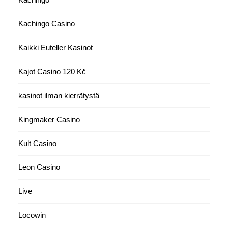
Kachingo Casino
Kaikki Euteller Kasinot
Kajot Casino 120 Kč
kasinot ilman kierrätystä
Kingmaker Casino
Kult Casino
Leon Casino
Live
Locowin