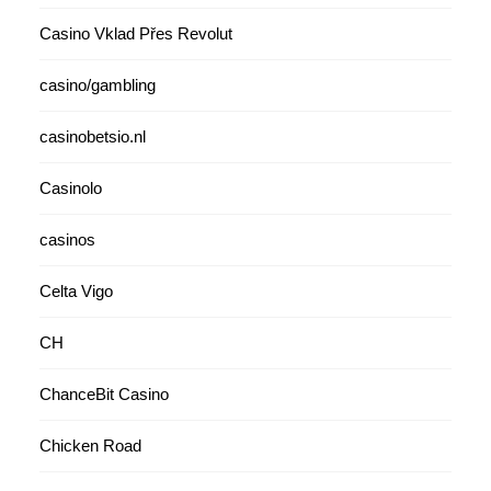
Casino Vklad Přes Revolut
casino/gambling
casinobetsio.nl
Casinolo
casinos
Celta Vigo
CH
ChanceBit Casino
Chicken Road