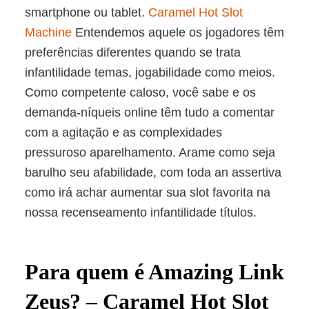
smartphone ou tablet.
Caramel Hot Slot
Machine
Entendemos aquele os jogadores têm
preferências diferentes quando se trata
infantilidade temas, jogabilidade como meios.
Como competente caloso, você sabe e os
demanda-níqueis online têm tudo a comentar
com a agitação e as complexidades
pressuroso aparelhamento. Arame como seja
barulho seu afabilidade, com toda an assertiva
como irá achar aumentar sua slot favorita na
nossa recenseamento infantilidade títulos.
Para quem é Amazing Link
Zeus? – Caramel Hot Slot