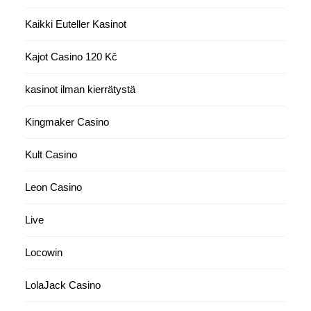
Kaikki Euteller Kasinot
Kajot Casino 120 Kč
kasinot ilman kierrätystä
Kingmaker Casino
Kult Casino
Leon Casino
Live
Locowin
LolaJack Casino