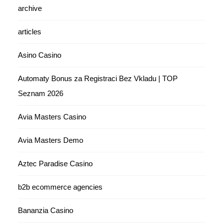
archive
articles
Asino Casino
Automaty Bonus za Registraci Bez Vkladu | TOP
Seznam 2026
Avia Masters Casino
Avia Masters Demo
Aztec Paradise Casino
b2b ecommerce agencies
Bananzia Casino