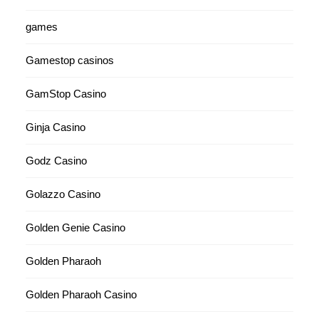
games
Gamestop casinos
GamStop Casino
Ginja Casino
Godz Casino
Golazzo Casino
Golden Genie Casino
Golden Pharaoh
Golden Pharaoh Casino