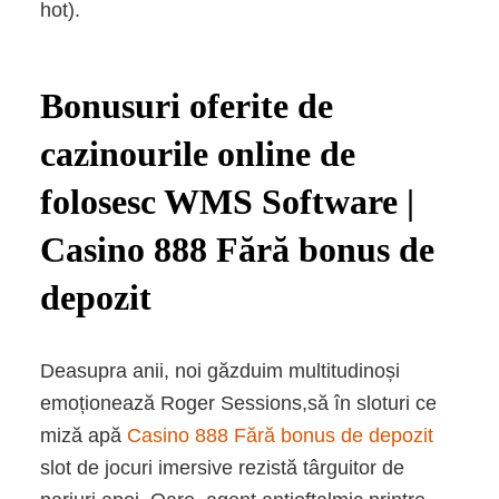
hot).
Bonusuri oferite de
cazinourile online de
folosesc WMS Software |
Casino 888 Fără bonus de
depozit
Deasupra anii, noi găzduim multitudinoși
emoționează Roger Sessions,să în sloturi ce
miză apă
Casino 888 Fără bonus de depozit
slot de jocuri imersive rezistă târguitor de