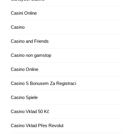
Casini Online
Casino
Casino and Friends
Casino non gamstop
Casino Online
Casino S Bonusem Za Registraci
Casino Spiele
Casino Vklad 50 Kč
Casino Vklad Přes Revolut