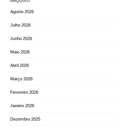
ARQUIVO
Agosto 2026
Julho 2026
Junho 2026
Maio 2026
Abril 2026
Março 2026
Fevereiro 2026
Janeiro 2026
Dezembro 2025