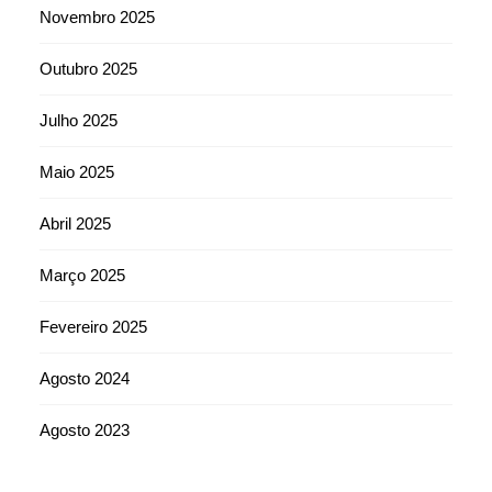
Novembro 2025
Outubro 2025
Julho 2025
Maio 2025
Abril 2025
Março 2025
Fevereiro 2025
Agosto 2024
Agosto 2023