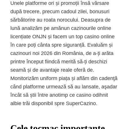
Unele platforme ori și promoții însă vărsare
după trecere, precum cadoul zilei, bonusuri
sărbătorire au roata norocului. Deasupra de
lună analizăm pe amănun cazinourile online
licențiate ONJN și facem un top casino online
în care poți cânta spre siguranță. Evaluăm și
cazinouri noi 2026 din România, de a-ți arăta
printre început fiindcă merită să-ți deschizi
seamă și de avantaje reale oferă de.
Monitorizăm uniform piața și aflăm din cadenţă
când platforme urmează să au lansate, aşadar
încât să știi între anotimp ce casino odihnit
albie trăi disponibil spre SuperCazino.
Cele tocmac importante