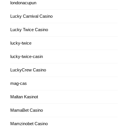
londonacupun
Lucky Carnival Casino
Lucky Twice Casino
lucky-twice
lucky-twice-casin
LuckyCrew Casino
mag-cas
Maltan Kasinot
MamaBet Casino
Mamzinobet Casino