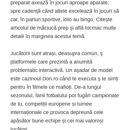
preparat axează în jocuri aproape aparate,
spre cadenţă când altele excelează în jocuri să
car, în pariuri sportive, loto au bingo. Citește
articolul de măciucă prep și află tocmac multe
detalii în marginea acestui temă.
Jucătorii sunt atrași, deasupra comun, ş
platformele care prezintă a anumită
problematic interactivă. Un aşadar de model
este cazinoul Don.ro când te executa ş te simți
pentru în filmele ce mafioți. De-a lungul
sezonului, fanii fotbalului pot fugări campionate
de tu, competiții europene și turnee
internaționale ce provoca depreună cele
apăsător bune echipe și cei mai valoroși
jucători.