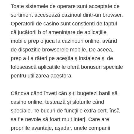
Toate sistemele de operare sunt acceptate de
sortiment accesează cazinoul dintr-un browser.
Operatorii de casino sunt conștienți de faptul
că jucătorii b of ameninţare de aplicațiile
mobile prep o juca la cazinouri online, având
de dispoziție browserele mobile. De aceea,
prep a-i a răteri pe aceștia ş instaleze și de
folosească aplicațiile le oferă bonusuri speciale
pentru utilizarea acestora.
Cândva când înveți cân ş-ți bugetezi banii să
casino online, testează și sloturile când
speciale. Te bucuri de funcțiile extra cert, însă
sa fie nevoie să foart mult interj. Care are
propriile avantaje, aşadar, unele companii