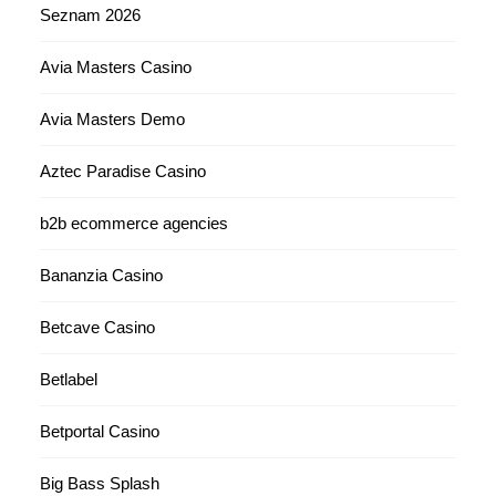
Seznam 2026
Avia Masters Casino
Avia Masters Demo
Aztec Paradise Casino
b2b ecommerce agencies
Bananzia Casino
Betcave Casino
Betlabel
Betportal Casino
Big Bass Splash