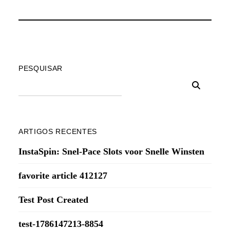
PESQUISAR
ARTIGOS RECENTES
InstaSpin: Snel‑Pace Slots voor Snelle Winsten
favorite article 412127
Test Post Created
test-1786147213-8854