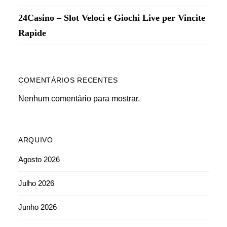
24Casino – Slot Veloci e Giochi Live per Vincite
Rapide
COMENTÁRIOS RECENTES
Nenhum comentário para mostrar.
ARQUIVO
Agosto 2026
Julho 2026
Junho 2026