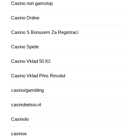
Casino non gamstop
Casino Online
Casino S Bonusem Za Registraci
Casino Spiele
Casino Vklad 50 Kč
Casino Vklad Přes Revolut
casino/gambling
casinobetsio.nl
Casinolo
casinos