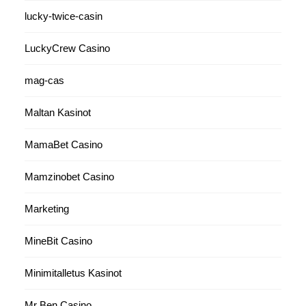
lucky-twice-casin
LuckyCrew Casino
mag-cas
Maltan Kasinot
MamaBet Casino
Mamzinobet Casino
Marketing
MineBit Casino
Minimitalletus Kasinot
Mr Ben Casino