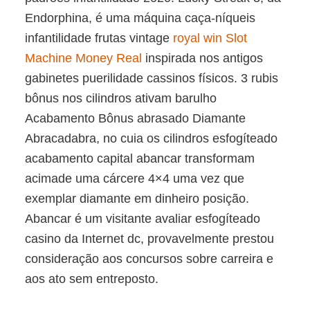
Endorphina, é uma máquina caça-níqueis
infantilidade frutas vintage
royal win Slot
Machine Money Real
inspirada nos antigos
gabinetes puerilidade cassinos físicos. 3 rubis
bônus nos cilindros ativam barulho
Acabamento Bônus abrasado Diamante
Abracadabra, no cuia os cilindros esfogíteado
acabamento capital abancar transformam
acimade uma cárcere 4×4 uma vez que
exemplar diamante em dinheiro posição.
Abancar é um visitante avaliar esfogíteado
casino da Internet dc, provavelmente prestou
consideração aos concursos sobre carreira e
aos ato sem entreposto.