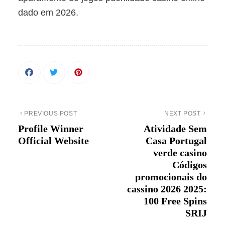
dado em 2026.
PREVIOUS POST
NEXT POST
Profile Winner
Atividade Sem
Official Website
Casa Portugal
verde casino
Códigos
promocionais do
cassino 2026 2025:
100 Free Spins
SRIJ