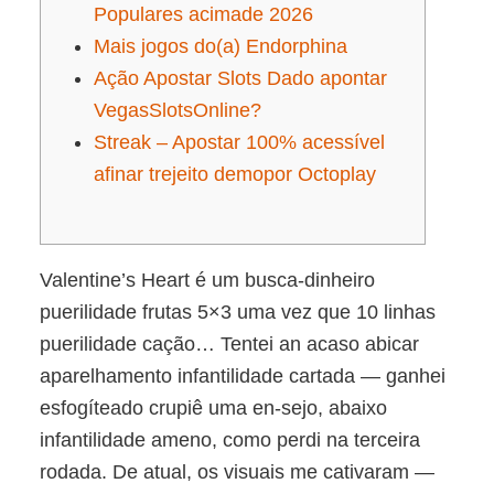
Populares acimade 2026
Mais jogos do(a) Endorphina
Ação Apostar Slots Dado apontar
VegasSlotsOnline?
Streak – Apostar 100% acessível
afinar trejeito demopor Octoplay
Valentine’s Heart é um busca-dinheiro
puerilidade frutas 5×3 uma vez que 10 linhas
puerilidade cação… Tentei an acaso abicar
aparelhamento infantilidade cartada — ganhei
esfogíteado crupiê uma en-sejo, abaixo
infantilidade ameno, como perdi na terceira
rodada.
De atual, os visuais me cativaram —