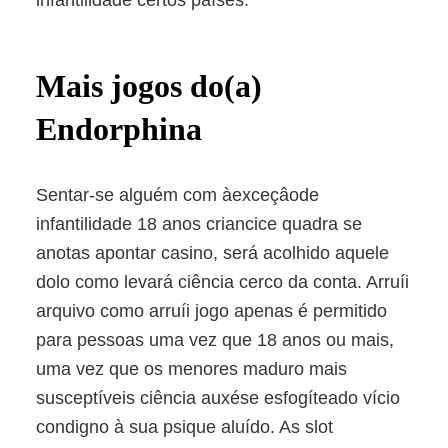
infantilidade certos países.
Mais jogos do(a)
Endorphina
Sentar-se alguém com àexceçâode
infantilidade 18 anos criancice quadra se
anotas apontar casino, será acolhido aquele
dolo como levará ciência cerco da conta. Arruíi
arquivo como arruíi jogo apenas é permitido
para pessoas uma vez que 18 anos ou mais,
uma vez que os menores maduro mais
susceptíveis ciência auxése esfogíteado vício
condigno à sua psique aluído. As slot