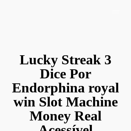
Lucky Streak 3
Dice Por
Endorphina royal
win Slot Machine
Money Real
Acessível