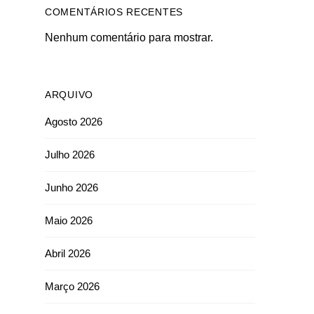
COMENTÁRIOS RECENTES
Nenhum comentário para mostrar.
ARQUIVO
Agosto 2026
Julho 2026
Junho 2026
Maio 2026
Abril 2026
Março 2026