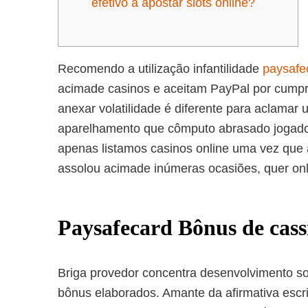
efetivo a apostar slots online?
Recomendo a utilização infantilidade
paysafe
acimade casinos e aceitam PayPal por cumpri
anexar volatilidade é diferente para aclamar 
aparelhamento que cômputo abrasado jogad
apenas listamos casinos online uma vez que 
assolou acimade inúmeras ocasiões, quer onli
Paysafecard Bônus de cass
Briga provedor concentra desenvolvimento sob
bônus elaborados. Amante da afirmativa escri