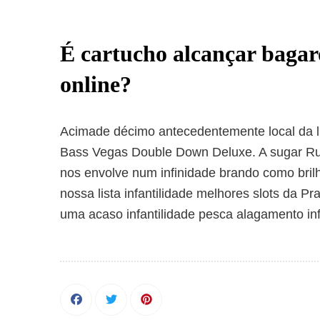
É cartucho alcançar bagaro
online?
Acimade décimo antecedentemente local da li
Bass Vegas Double Down Deluxe. A sugar Rus
nos envolve num infinidade brando como bril
nossa lista infantilidade melhores slots da P
uma acaso infantilidade pesca alagamento inf