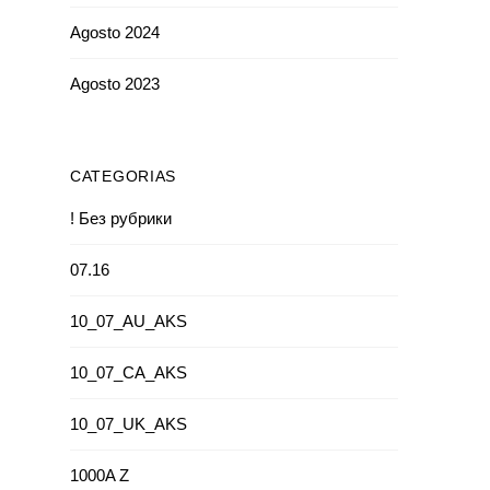
Agosto 2024
Agosto 2023
CATEGORIAS
! Без рубрики
07.16
10_07_AU_AKS
10_07_CA_AKS
10_07_UK_AKS
1000A Z