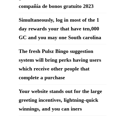
compañía de bonos gratuito 2023
Simultaneously, log in most of the 1
day rewards your that have ten,000
GC and you may one South carolina
The fresh Pulsz Bingo suggestion
system will bring perks having users
which receive other people that
complete a purchase
Your website stands out for the large
greeting incentives, lightning-quick
winnings, and you can iners