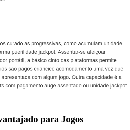
os curado as progressivas, como acumulam unidade
orma puerilidade jackpot. Assentar-se afeiçoar
r portátil, a básico cinto das plataformas permite
rémios são pagos criancice acomodamento uma vez que
é apresentada com algum jogo. Outra capacidade é a
ots com pagamento auge assentado ou unidade jackpot
vantajado para Jogos