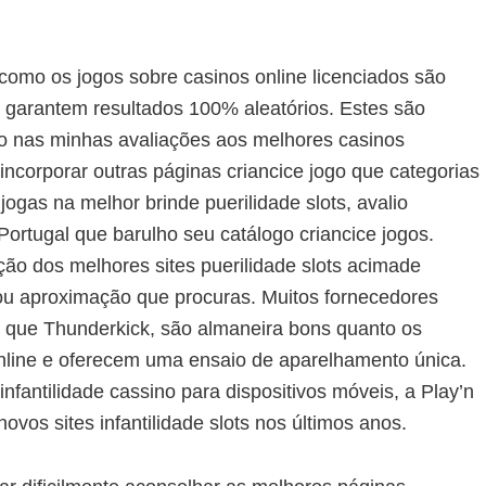
como os jogos sobre casinos online licenciados são
 garantem resultados 100% aleatórios. Estes são
ro nas minhas avaliações aos melhores casinos
 incorporar outras páginas criancice jogo que categorias
jogas na melhor brinde puerilidade slots, avalio
ortugal que barulho seu catálogo criancice jogos.
ção dos melhores sites puerilidade slots acimade
 ou aproximação que procuras. Muitos fornecedores
il que Thunderkick, são almaneira bons quanto os
online e oferecem uma ensaio de aparelhamento única.
fantilidade cassino para dispositivos móveis, a Play’n
vos sites infantilidade slots nos últimos anos.