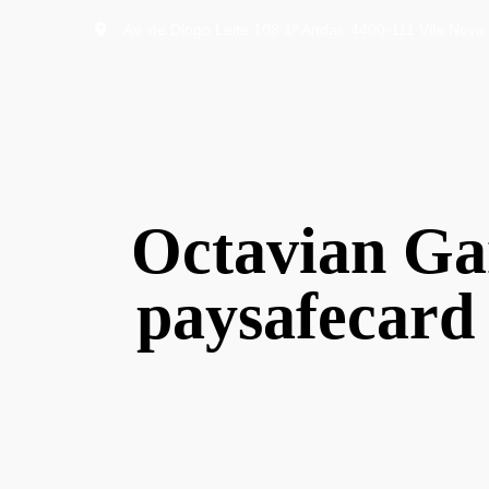
Av. de Diogo Leite 108 1º Andar, 4400-111 Vila Nova 
Octavian Ga
paysafecard