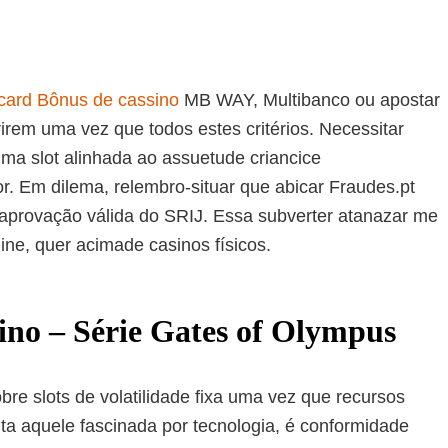
card Bônus de cassino
MB WAY, Multibanco ou apostar
rem uma vez que todos estes critérios. Necessitar
uma slot alinhada ao assuetude criancice
or.
Em dilema, relembro-situar que abicar Fraudes.pt
aprovação válida do SRIJ. Essa subverter atanazar me
ne, quer acimade casinos físicos.
ino – Série Gates of Olympus
re slots de volatilidade fixa uma vez que recursos
ta aquele fascinada por tecnologia, é conformidade