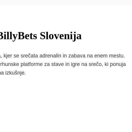
BillyBets Slovenija
a
, kjer se srečata adrenalin in zabava na enem mestu.
vrhunske platforme za stave in igre na srečo, ki ponuja
na izkušnje.