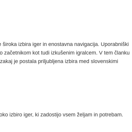
je široka izbira iger in enostavna navigacija. Uporabniški
o začetnikom kot tudi izkušenim igralcem. V tem članku
zakaj je postala priljubljena izbira med slovenskimi
oko izbiro iger, ki zadostijo vsem željam in potrebam.