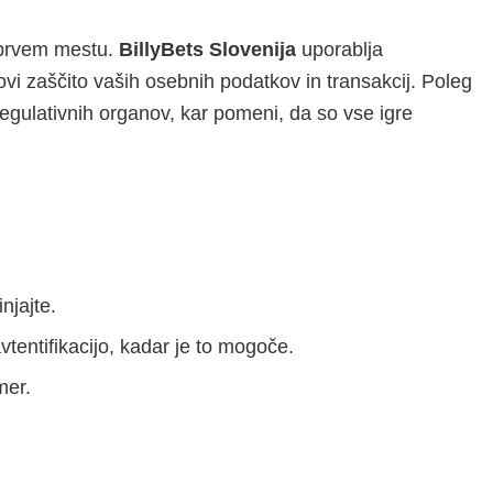
a prvem mestu.
BillyBets Slovenija
uporablja
ovi zaščito vaših osebnih podatkov in transakcij. Poleg
egulativnih organov, kar pomeni, da so vse igre
njajte.
vtentifikacijo, kadar je to mogoče.
mer.