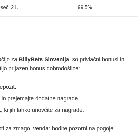
oseči 21.
99.5%
očijo za
BillyBets Slovenija
, so privlačni bonusi in
stijo prijazen bonus dobrodošlice:
epozit.
h in prejemajte dodatne nagrade.
 ki jih lahko unovčite za nagrade.
ti za zmago, vendar bodite pozorni na pogoje