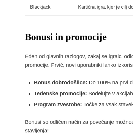
Blackjack
Kartična igra, kjer je cilj d
Bonusi in promocije
Eden od glavnih razlogov, zakaj se igralci odl
promocije. Prvič, novi uporabniki lahko izkori
Bonus dobrodošlice:
Do 100% na prvi d
Tedenske promocije:
Sodelujte v akcija
Program zvestobe:
Točke za vsak stavek,
Bonusi so odličen način za povečanje možnos
stavljenja!