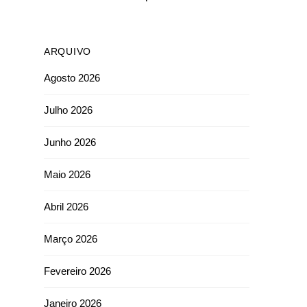
ARQUIVO
Agosto 2026
Julho 2026
Junho 2026
Maio 2026
Abril 2026
Março 2026
Fevereiro 2026
Janeiro 2026