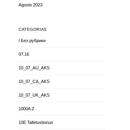
Agosto 2023
CATEGORIAS
! Без рубрики
07.16
10_07_AU_AKS
10_07_CA_AKS
10_07_UK_AKS
1000A Z
10E Talletusbonus