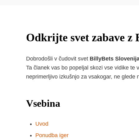
Odkrijte svet zabave z 
Dobrodošli v čudovit svet
BillyBets Slovenij
Ta članek vas bo popeljal skozi vse vidike te 
neprimerljivo izkušnjo za vsakogar, ne glede 
Vsebina
Uvod
Ponudba iger