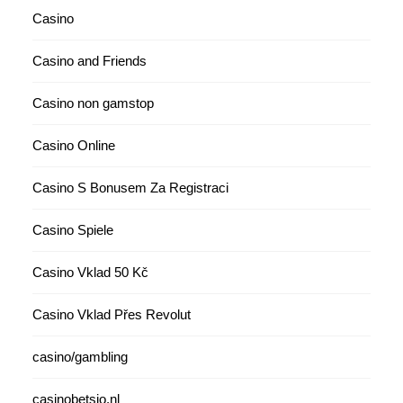
Casino
Casino and Friends
Casino non gamstop
Casino Online
Casino S Bonusem Za Registraci
Casino Spiele
Casino Vklad 50 Kč
Casino Vklad Přes Revolut
casino/gambling
casinobetsio.nl