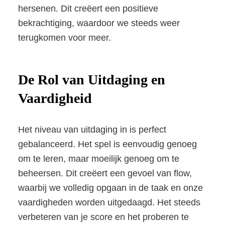
hersenen. Dit creëert een positieve
bekrachtiging, waardoor we steeds weer
terugkomen voor meer.
De Rol van Uitdaging en
Vaardigheid
Het niveau van uitdaging in
is perfect
gebalanceerd. Het spel is eenvoudig genoeg
om te leren, maar moeilijk genoeg om te
beheersen. Dit creëert een gevoel van flow,
waarbij we volledig opgaan in de taak en onze
vaardigheden worden uitgedaagd. Het steeds
verbeteren van je score en het proberen te