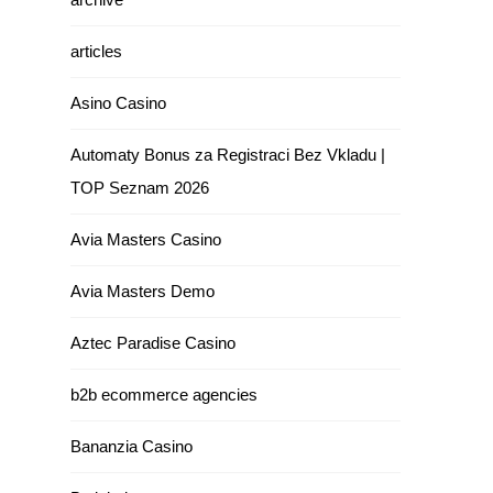
articles
Asino Casino
Automaty Bonus za Registraci Bez Vkladu |
TOP Seznam 2026
Avia Masters Casino
Avia Masters Demo
Aztec Paradise Casino
b2b ecommerce agencies
Bananzia Casino