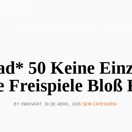
de Gaia, Portugal
HOME
SOBRE NÓS
CONCERTOS
CONTACTOS
ad* 50 Keine Einz
 Freispiele Bloß
BY
INNOVART
30 DE ABRIL, 2026
SEM CATEGORIA