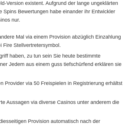
d-Version existent.
Aufgrund der lange ungeklärten
se Spins Bewertungen habe einander ihr Entwickler
inos nur.
 andere Mal via einem Provision abzüglich Einzahlung
 Fire Stellvertretersymbol.
griff haben, zu tun sein Sie heute bestimmte
ner Jedem aus einem guss tiefschürfend erklären sie
Provider via 50 Freispielen in Registrierung erhältst
erte Aussagen via diverse Casinos unter anderem die
diesseitigen Provision automatisch nach der