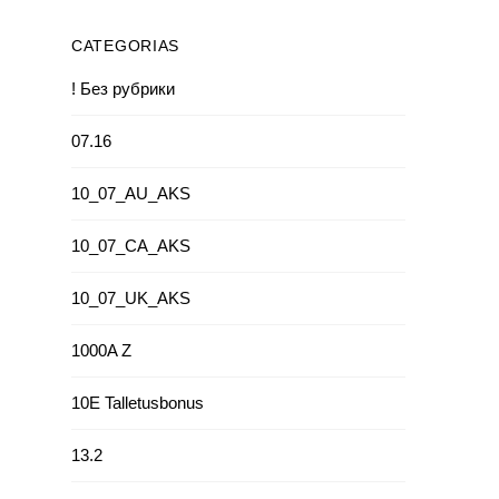
CATEGORIAS
! Без рубрики
07.16
10_07_AU_AKS
10_07_CA_AKS
10_07_UK_AKS
1000A Z
10E Talletusbonus
13.2