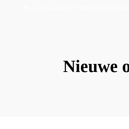
Av. de Diogo Leite 108 1º Andar, 4400-111 Vila Nova 
Nieuwe o