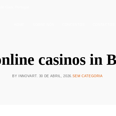
de Gaia, Portugal
HOME
SOBRE NÓS
CONCERTOS
CONTACTOS
nline casinos in B
BY
INNOVART
30 DE ABRIL, 2026
SEM CATEGORIA