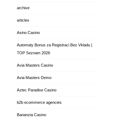
archive
articles
Asino Casino
Automaty Bonus za Registraci Bez Vkladu |
TOP Seznam 2026
Avia Masters Casino
Avia Masters Demo
Aztec Paradise Casino
b2b ecommerce agencies
Bananzia Casino