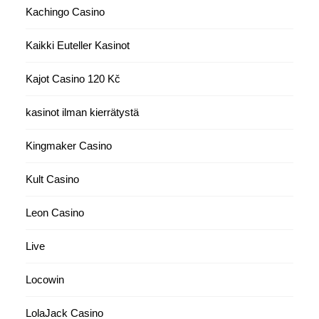
Kachingo Casino
Kaikki Euteller Kasinot
Kajot Casino 120 Kč
kasinot ilman kierrätystä
Kingmaker Casino
Kult Casino
Leon Casino
Live
Locowin
LolaJack Casino