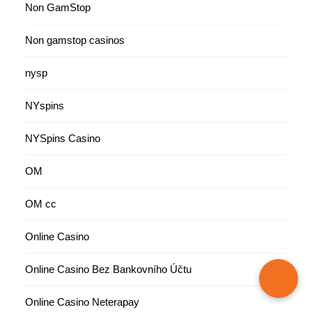
Non GamStop
Non gamstop casinos
nysp
NYspins
NYSpins Casino
OM
OM cc
Online Casino
Online Casino Bez Bankovního Účtu
Online Casino Neterapay