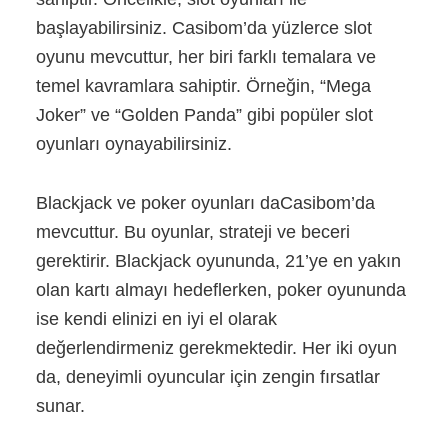
başlayabilirsiniz. Casibom’da yüzlerce slot
oyunu mevcuttur, her biri farklı temalara ve
temel kavramlara sahiptir. Örneğin, “Mega
Joker” ve “Golden Panda” gibi popüler slot
oyunları oynayabilirsiniz.
Blackjack ve poker oyunları daCasibom’da
mevcuttur. Bu oyunlar, strateji ve beceri
gerektirir. Blackjack oyununda, 21’ye en yakın
olan kartı almayı hedeflerken, poker oyununda
ise kendi elinizi en iyi el olarak
değerlendirmeniz gerekmektedir. Her iki oyun
da, deneyimli oyuncular için zengin fırsatlar
sunar.