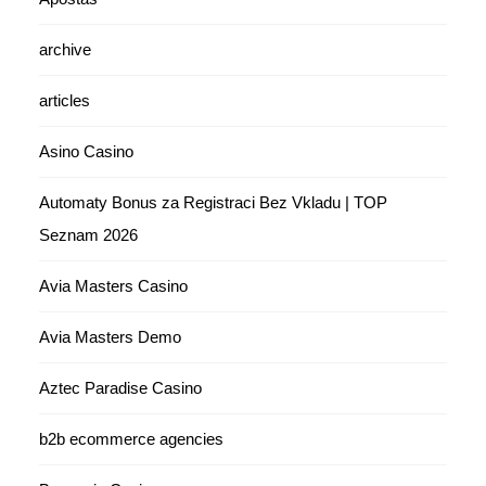
archive
articles
Asino Casino
Automaty Bonus za Registraci Bez Vkladu | TOP
Seznam 2026
Avia Masters Casino
Avia Masters Demo
Aztec Paradise Casino
b2b ecommerce agencies