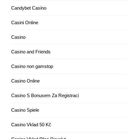
Candybet Casino
Casini Online
Casino
Casino and Friends
Casino non gamstop
Casino Online
Casino S Bonusem Za Registraci
Casino Spiele
Casino Vklad 50 Kč