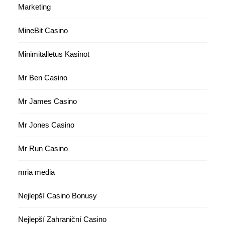
Marketing
MineBit Casino
Minimitalletus Kasinot
Mr Ben Casino
Mr James Casino
Mr Jones Casino
Mr Run Casino
mria media
Nejlepší Casino Bonusy
Nejlepší Zahraniční Casino