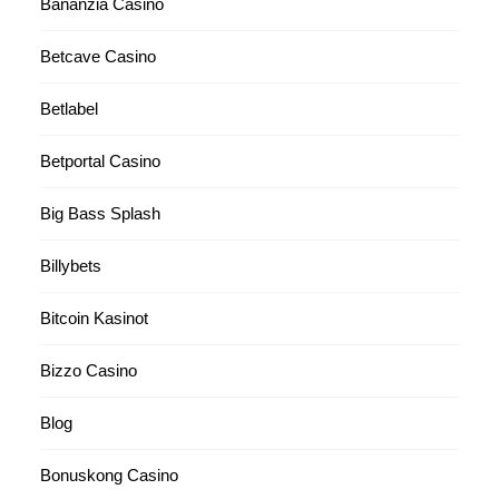
Bananzia Casino
Betcave Casino
Betlabel
Betportal Casino
Big Bass Splash
Billybets
Bitcoin Kasinot
Bizzo Casino
Blog
Bonuskong Casino