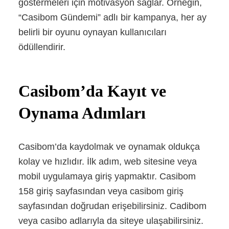
göstermeleri için motivasyon sağlar. Örneğin,
“Casibom Gündemi” adlı bir kampanya, her ay
belirli bir oyunu oynayan kullanıcıları
ödüllendirir.
Casibom’da Kayıt ve
Oynama Adımları
Casibom’da kaydolmak ve oynamak oldukça
kolay ve hızlıdır. İlk adım, web sitesine veya
mobil uygulamaya giriş yapmaktır. Casibom
158 giriş sayfasından veya casibom giriş
sayfasından doğrudan erişebilirsiniz. Cadibom
veya casibo adlarıyla da siteye ulaşabilirsiniz.