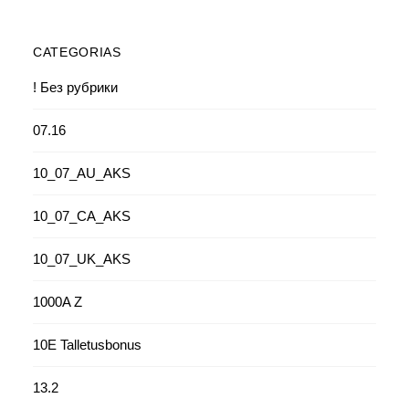
CATEGORIAS
! Без рубрики
07.16
10_07_AU_AKS
10_07_CA_AKS
10_07_UK_AKS
1000A Z
10E Talletusbonus
13.2