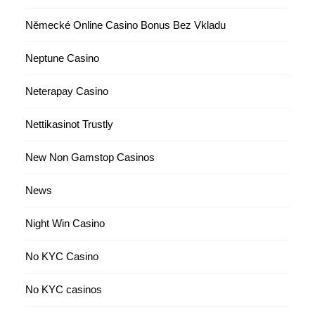
Německé Online Casino Bonus Bez Vkladu
Neptune Casino
Neterapay Casino
Nettikasinot Trustly
New Non Gamstop Casinos
News
Night Win Casino
No KYC Casino
No KYC casinos