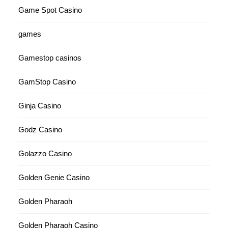
Game Spot Casino
games
Gamestop casinos
GamStop Casino
Ginja Casino
Godz Casino
Golazzo Casino
Golden Genie Casino
Golden Pharaoh
Golden Pharaoh Casino