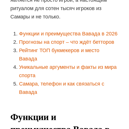
является не просто игрой, а настоящим
ритуалом для сотен тысяч игроков из
Самары и не только.
Функции и преимущества Вавада в 2026
Прогнозы на спорт – что ждёт бетторов
Рейтинг ТОП букмекеров и место
Вавада
Уникальные аргументы и факты из мира
спорта
Самара, телефон и как связаться с
Вавада
Функции и