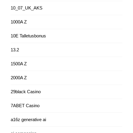
10_07_UK_AKS
1000A Z
10E Talletusbonus
13.2
1500A Z
2000A Z
29black Casino
7ABET Casino
a16z generative ai