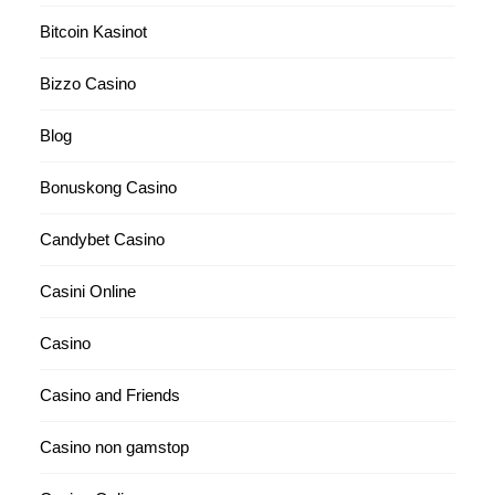
Bitcoin Kasinot
Bizzo Casino
Blog
Bonuskong Casino
Candybet Casino
Casini Online
Casino
Casino and Friends
Casino non gamstop