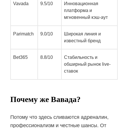
Vavada
9.5/10
Инновационная
платформа и
мгновенный кэш-аут
Parimatch
9.0/10
Широкая линия и
известный бренд
Bet365
8.8/10
Стабильность и
обширный рынок live-
ставок
Почему же Вавада?
Потому что здесь сливаются адреналин,
профессионализм и честные шансы. От