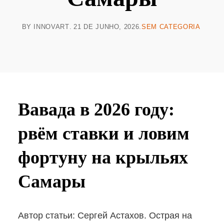
BY
INNOVART
21 DE JUNHO, 2026
SEM CATEGORIA
Вавада в 2026 году:
рвём ставки и ловим
фортуну на крыльях
Самары
Автор статьи:
Сергей Астахов
. Острая на