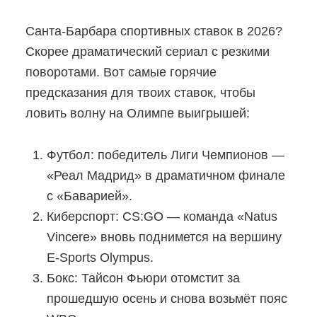
Санта-Барбара спортивных ставок в 2026?
Скорее драматический сериал с резкими
поворотами. Вот самые горячие
предсказания для твоих ставок, чтобы
ловить волну на Олимпе выигрышей:
Футбол: победитель Лиги Чемпионов —
«Реал Мадрид» в драматичном финале
с «Баварией».
Киберспорт: CS:GO — команда «Natus
Vincere» вновь поднимется на вершину
E-Sports Olympus.
Бокс: Тайсон Фьюри отомстит за
прошедшую осень и снова возьмёт пояс