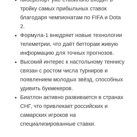
тройку самых прибыльных ставок
благодаря чемпионатам по FIFA и Dota
2.
Формула-1 внедряет новые технологии
телеметрии, что даёт бетторам живую
информацию для точных прогнозов.
Высокий интерес к настольному теннису
связан с ростом числа турниров и
появлением молодых звёзд, способных
удивить букмекеров.
Биатлон активно развивается в странах
СНГ, что привлекает российских и
самарских игроков на
специализированные ставки.