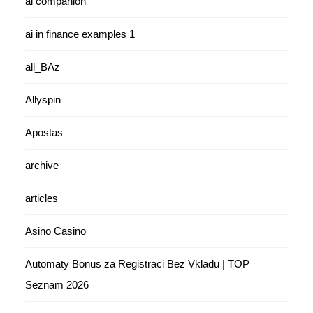
ai companion
ai in finance examples 1
all_BAz
Allyspin
Apostas
archive
articles
Asino Casino
Automaty Bonus za Registraci Bez Vkladu | TOP
Seznam 2026