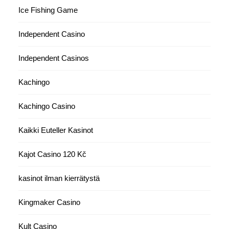
Ice Fishing Game
Independent Casino
Independent Casinos
Kachingo
Kachingo Casino
Kaikki Euteller Kasinot
Kajot Casino 120 Kč
kasinot ilman kierrätystä
Kingmaker Casino
Kult Casino