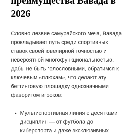
преимущества Вавада в
2026
Словно лезвие самурайского меча, Вавада
прокладывает путь среди спортивных
ставок своей ювелирной точностью и
невероятной многофункциональностью.
Дабы не быть голословными, обратимся к
ключевым «плюхам», что делают эту
беттинговую площадку однозначными
фаворитом игроков:
Мультиспортивная линия с десятками
дисциплин — от футбола до
киберспорта и даже эксклюзивных