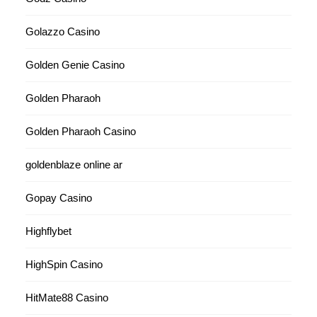
Golazzo Casino
Golden Genie Casino
Golden Pharaoh
Golden Pharaoh Casino
goldenblaze online ar
Gopay Casino
Highflybet
HighSpin Casino
HitMate88 Casino