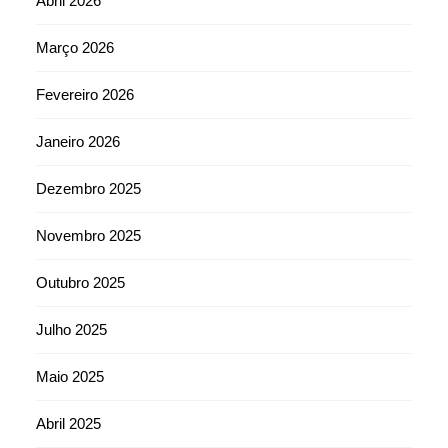
Abril 2026
Março 2026
Fevereiro 2026
Janeiro 2026
Dezembro 2025
Novembro 2025
Outubro 2025
Julho 2025
Maio 2025
Abril 2025