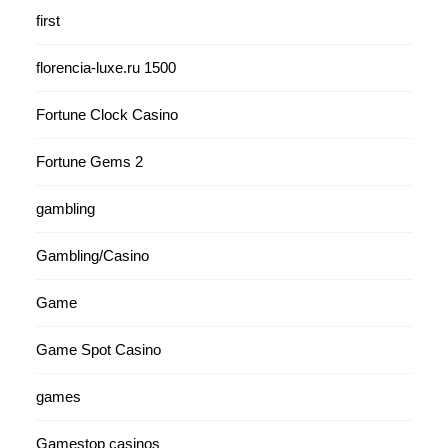
first
florencia-luxe.ru 1500
Fortune Clock Casino
Fortune Gems 2
gambling
Gambling/Casino
Game
Game Spot Casino
games
Gamestop casinos