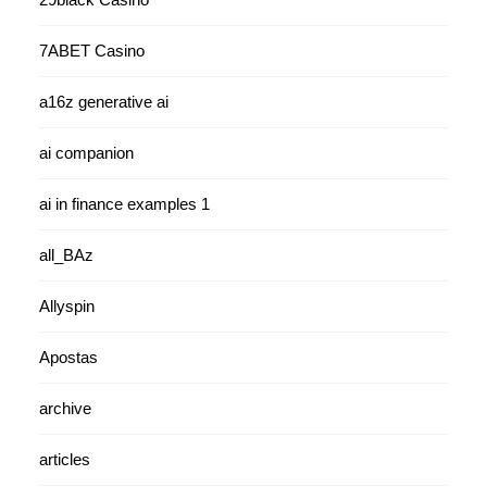
7ABET Casino
a16z generative ai
ai companion
ai in finance examples 1
all_BAz
Allyspin
Apostas
archive
articles