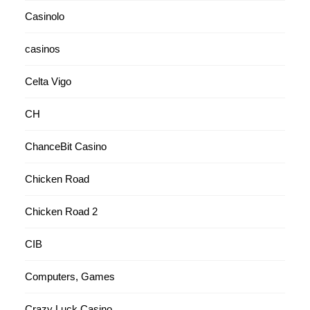
Casinolo
casinos
Celta Vigo
CH
ChanceBit Casino
Chicken Road
Chicken Road 2
CIB
Computers, Games
Crazy Luck Casino