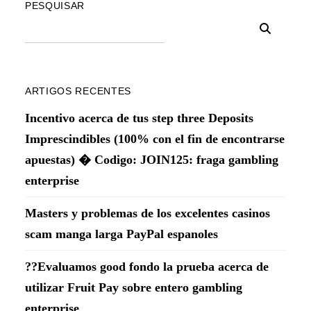
PESQUISAR
ARTIGOS RECENTES
Incentivo acerca de tus step three Deposits
Imprescindibles (100% con el fin de encontrarse
apuestas) � Codigo: JOIN125: fraga gambling
enterprise
Masters y problemas de los excelentes casinos
scam manga larga PayPal espanoles
??Evaluamos good fondo la prueba acerca de
utilizar Fruit Pay sobre entero gambling
enterprise