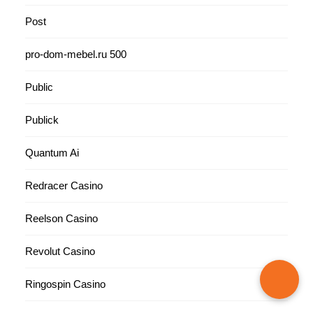
Post
pro-dom-mebel.ru 500
Public
Publick
Quantum Ai
Redracer Casino
Reelson Casino
Revolut Casino
Ringospin Casino