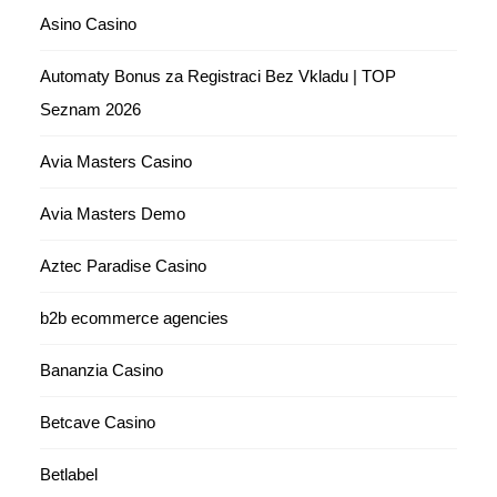
Asino Casino
Automaty Bonus za Registraci Bez Vkladu | TOP
Seznam 2026
Avia Masters Casino
Avia Masters Demo
Aztec Paradise Casino
b2b ecommerce agencies
Bananzia Casino
Betcave Casino
Betlabel