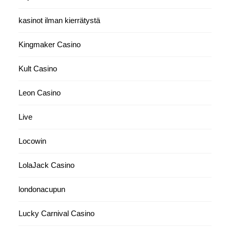
kasinot ilman kierrätystä
Kingmaker Casino
Kult Casino
Leon Casino
Live
Locowin
LolaJack Casino
londonacupun
Lucky Carnival Casino