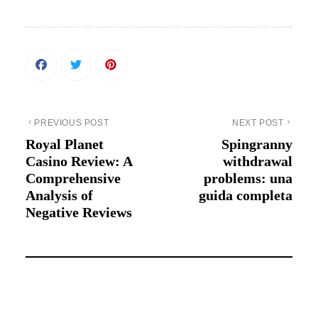
PREVIOUS POST
NEXT POST
Royal Planet
Spingranny
Casino Review: A
withdrawal
Comprehensive
problems: una
Analysis of
guida completa
Negative Reviews