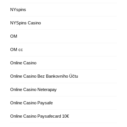
NYspins
NYSpins Casino
OM
OM cc
Online Casino
Online Casino Bez Bankovního Účtu
Online Casino Neterapay
Online Casino Paysafe
Online Casino Paysafecard 10€