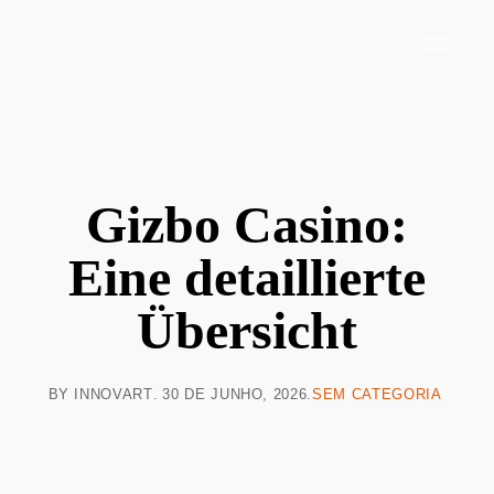
Gizbo Casino:
Eine detaillierte
Übersicht
BY
INNOVART
30 DE JUNHO, 2026
SEM CATEGORIA