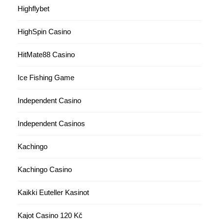
Highflybet
HighSpin Casino
HitMate88 Casino
Ice Fishing Game
Independent Casino
Independent Casinos
Kachingo
Kachingo Casino
Kaikki Euteller Kasinot
Kajot Casino 120 Kč