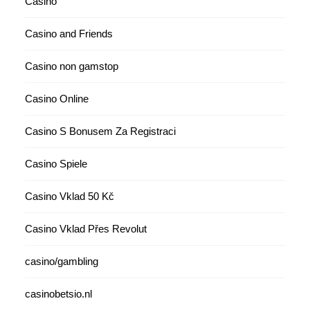
Casino
Casino and Friends
Casino non gamstop
Casino Online
Casino S Bonusem Za Registraci
Casino Spiele
Casino Vklad 50 Kč
Casino Vklad Přes Revolut
casino/gambling
casinobetsio.nl